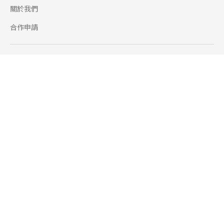
關於我們
合作申請
幫助
使用條款
聯絡我們
165 全民防騙網
追蹤
Facebook
Instagram
Line@