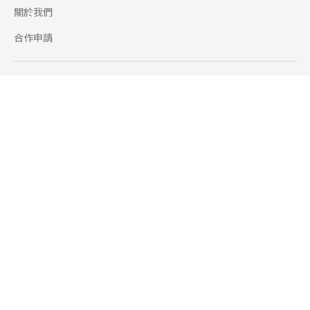
關於我們
合作申請
幫助
使用條款
聯絡我們
165 全民防騙網
追蹤
Facebook
Instagram
Line@