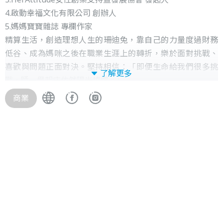
4.啟動幸福文化有限公司 創辦人
5.媽媽寶寶雜誌 專欄作家
精算生活，創造理想人生的珊迪兔，靠自己的力量度過財務
低谷、成為媽咪之後在職業生涯上的轉折，樂於面對挑戰、
喜歡與問題正面對決。堅持相信：「即便生命給我們很多挑
了解更多
戰，睡一覺起床依然陽光燦爛。」
曾開過連鎖餐廳、兒童教育公司共同創辦人、參與過台北
商業
市、新北市的品牌改造專案、中國生產力中心合作講師、
woomanpower女力學院導師、勞動部勞動力發展署合作講
師、曾於永慶基金會、新光人壽等機構演講。
致力讓女人實踐理想生活
聯合著作：<女力世代 女人的創業實學>
獨立著作：<家計力–掌握家庭金流，建構築夢安全網！>