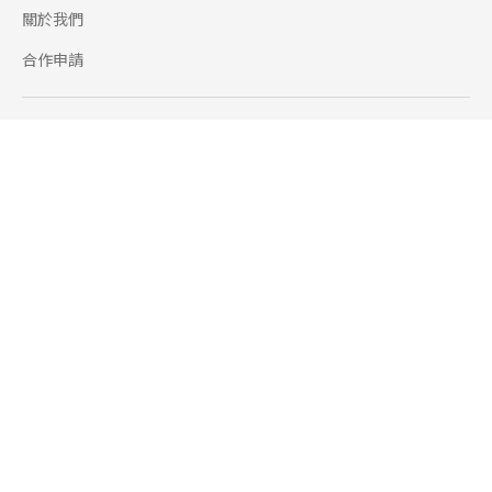
關於我們
合作申請
幫助
使用條款
聯絡我們
165 全民防騙網
追蹤
Facebook
Instagram
Line@