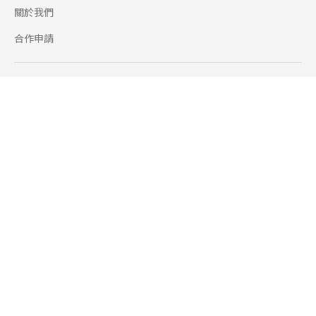
關於我們
合作申請
幫助
使用條款
聯絡我們
165 全民防騙網
追蹤
Facebook
Instagram
Line@