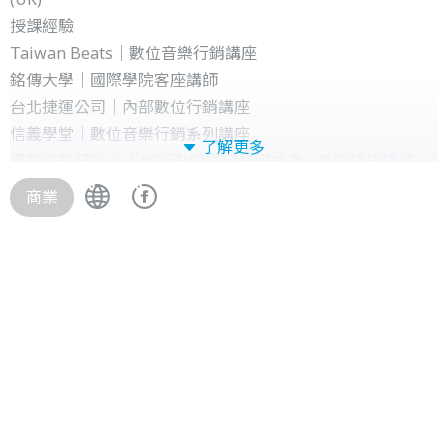
授課經驗
Taiwan Beats｜數位音樂行銷講座
銘傳大學｜國際學院客座講師
台北捷運公司｜內部數位行銷講座
信義學堂｜數位音樂行銷系列講座
了解更多
資策會教研所｜『4G行動電子商務研討會』系列講座講師
文化大學進修推廣學院｜CCDM 網路行銷人才認證班
商業
河岸留言｜樂學講堂：音樂企劃 宣傳行銷
Fashion Guide｜行動行銷策略講座
關鍵數位行銷｜關鍵數位學堂