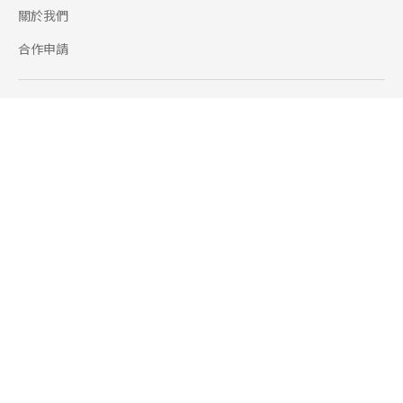
關於我們
合作申請
幫助
使用條款
聯絡我們
165 全民防騙網
追蹤
Facebook
Instagram
Line@