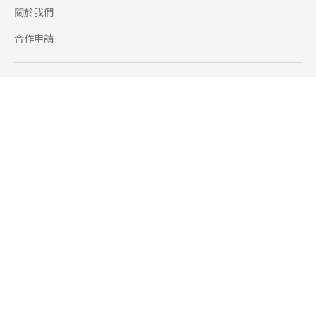
關於我們
合作申請
幫助
使用條款
聯絡我們
165 全民防騙網
追蹤
Facebook
Instagram
Line@