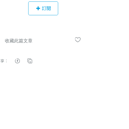
作。 希望藉由自身的投資經驗，給各
訂閱
位投資人一些正確的觀念、想法、策
略。
分享：