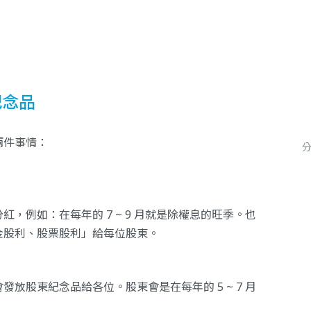
紀念品
兩件事情：
，例如：在每年的 7 ~ 9 月就是除權息的旺季。也
金股利、股票股利」給每位股東。
放股東紀念品給各位。股東會是在每年的 5 ~ 7 月