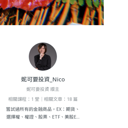
妮可要投資_Nico
妮可要投資 版主
相關課程：1 堂｜相關文章：18 篇
嘗試過所有的金融商品，EX：期貨、
選擇權、權證、股票、ETF、美股ET
F。 擅長用「技術+籌碼」之 波段操