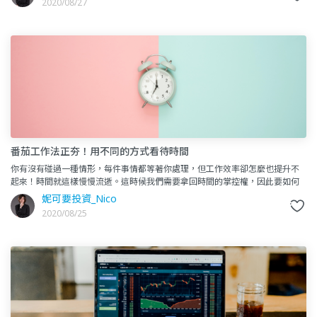
2020/08/27
番茄工作法正夯！用不同的方式看待時間
你有沒有碰過一種情形，每件事情都等著你處理，但工作效率卻怎麼也提升不
起來！時間就這樣慢慢流逝。這時候我們需要拿回時間的掌控權，因此要如何
提升工作效率，是我們永遠要學習的課題。進入正題之前，首先講一下這
妮可要投資_Nico
2020/08/25