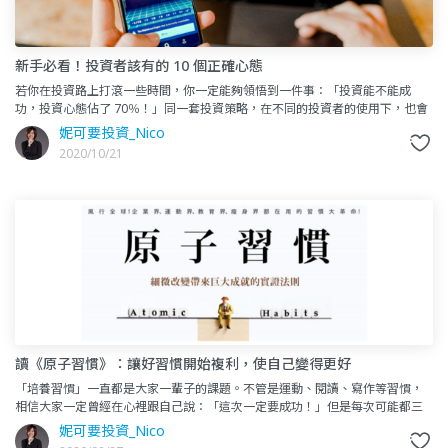
新手必看！投資者該有的 10 個正確心態
若你在投資路上打滾一些時間，你一定能夠領悟到一件事：「投資能不能成
功，投資心態佔了 70％！」同一套投資策略，在不同的投資者的使用下，也會
有不同的結果。這也是為什麼我們模仿成功的人的投資方法卻「不一定
妮可要投資_Nico
2020/10/21
讀《原子習慣》：讓好習慣開始複利，使自己變得更好
「培養習慣」一直都是大家一輩子的課題。不管是運動、閱讀、寫作等習慣，
相信大家一定曾經在心裡跟自己說：「這次一定要成功！」但是每次可能都三
分鐘熱度，到後面的衝勁就直接冷卻了。而這本書《原子習慣》點醒了我
妮可要投資_Nico