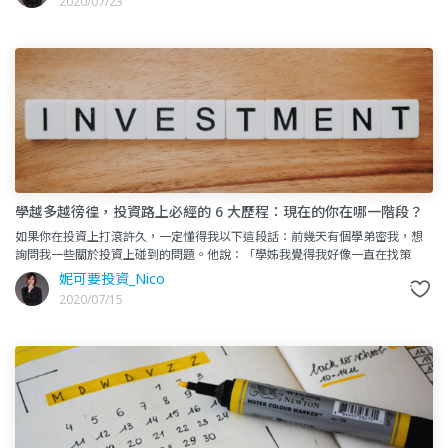
2020/07/23
學越多越徬徨，投資路上必經的 6 大歷程：現在的你在哪一階段？
如果你在投資上打滾許久，一定懂得我以下這段話：前幾天有個學弟密我，想
詢問我一些關於投資上碰到的問題。他說：「學姊我覺得我好像一直在找策
略、找勝率高、賺最多錢的的策略，但學越多好像越迷惘，不知道該怎麼操
妮可要投資_Nico
2020/07/15