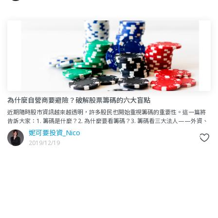
為什麼自營商要避險？破解股票籌碼的六大盲點
近期隨時股市資訊越來越透明，許多股民也開始重視籌碼的重要性。這一篇將
告訴大家：1. 籌碼是什麼？2. 為什麼要看籌碼？3. 籌碼看三大法人——外資、
投信、自營商，對嗎？4. 自
妮可要投資_Nico
2019/12/19