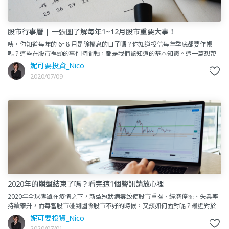
股市行事曆 | 一張圖了解每年1~12月股市重要大事！
咦，你知道每年的 6~8 月是除權息的日子嗎？你知道投信每年季底都要作帳
嗎？這些在股市裡頭的事件時間軸，都是我們該知道的基本知識。這一篇想帶
大家來了解一下，股市每個月要注意的大事情有哪些：股市1~12
妮可要投資_Nico
2020/07/09
2020年的崩盤結束了嗎？看完這1個警訊請放心裡
2020年全球壟罩在疫情之下，新型冠狀病毒致使股市重挫、經濟停擺、失業率
持續攀升，而每當股市碰到國際股市不好的時候，又該如何面對呢？最近對於
「養、套、殺」這 3 個字非常有感，因為許多行銷管道，他們的
妮可要投資_Nico
2020/07/01