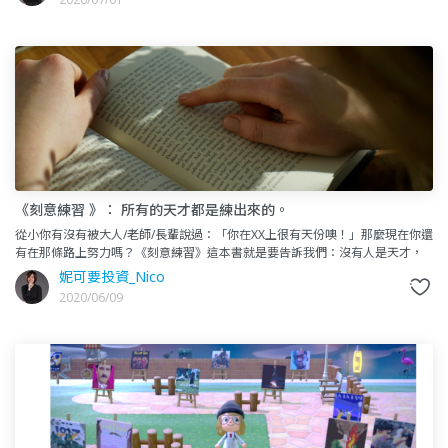
《刻意練習 》： 所有的天才都是練出來的。
從小你有沒有被大人/老師/長輩說過：「你在XX上很有天份噢！」那麼現在你還
有在那條路上努力嗎？《刻意練習》這本書就是要告訴我們：沒有人是天才，
所有的成就都是練出來的！我會分為四個部分來探討：三大種類練
妮可要投資_Nico
2020/06/09