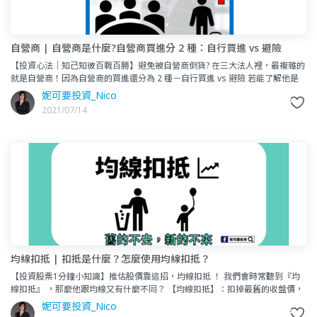
自營商 | 自營商是什麼?自營商買進分 2 種：自行買進 vs 避險
【投資心法｜知己知彼百戰百勝】避免被自營商倒貨? 在三大法人裡，最複雜的
就是自營商！因為自營商的買進還分為 2 種－自行買進 vs 避險 若能了解他是
為何而買，就能洞察先機，做出最適配的股票進出！
妮可要投資_Nico
2021/07/14
均線扣抵 | 扣抵是什麼？怎麼使用均線扣抵？
【投資股票1分鐘小知識】推估股價靠這招，均線扣抵 ！ 我們會時常聽到『均
線扣抵』 ，那麼他跟均線又有什麼不同？ 【均線扣抵】：扣掉最舊的收盤價，
加入最新的收盤價，可以用來判斷未來均線的方向 代表意思是：今日的價格與x
妮可要投資_Nico
日前的價格比較