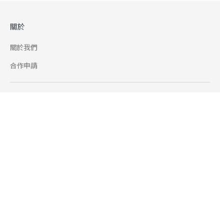
關於
關於我們
合作申請
幫助
使用條款
聯絡我們
165 全民防騙網
追蹤
Facebook