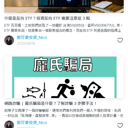
什麼是反向 ETF？投資反向 ETF 需要注意這 3 點
ETF 百百種，之前我們談及了一些關於 台灣50(0050)、富邦VIX(00677U)…等。
ETF 簡單來說，就是集合一堆股票組合的概念，而反向 ETF 則是追蹤的指標上
漲，此 ETF
妮可要投資_Nico
2020/08/06
網路詐騙 | 龐氏騙局是什麼？了解詐騙 3 步驟手法！
前陣子又踢爆了一個詐騙騙局，通常他們會利用我們一般人不懂的領域、名詞
－好比說「區塊鏈、虛擬貨幣…等」，再加以包裝成高報酬的誘人投資計畫，在
市場上和大眾販售，一旦吸取到了夠多的資金後，心懷
妮可要投資_Nico