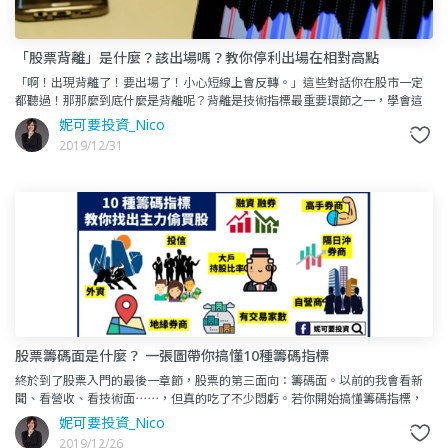
「股票背離」是什麼？該出場嗎？教你停利出場在相對高點
「啊！出現背離了！要出場了！小心短線上會反轉。」這些對話你在股市一定
都聽過！那那麼到底什麼是背離呢？背離是技術指標最重要環節之一，學會這
一個訊號，讓你停利再相對高點；不再從大賺變成小賺。小賠變大賠。這
妮可要投資_Nico
2019/12/31
股票籌碼面是什麼？ 一張圖帶你搞懂10種籌碼指標
終於到了股票入門的最後一章節，股票的第三面向：籌碼面。以前的我會看新
聞、看營收、看技術面⋯⋯，但真的吃了不少悶虧。若你開始搞懂籌碼指標，
你絕對會認同，在股票的世界裡，籌碼是不容小覷的力量！今天要來講解
妮可要投資_Nico
2019/12/26