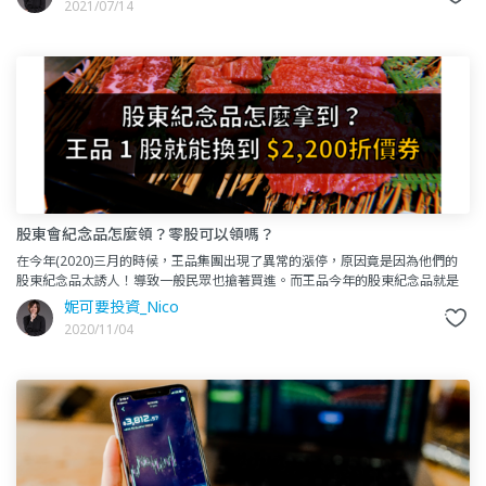
2021/07/14
股東會紀念品怎麼領？零股可以領嗎？
在今年(2020)三月的時候，王品集團出現了異常的漲停，原因竟是因為他們的
股東紀念品太誘人！導致一般民眾也搶著買進。而王品今年的股東紀念品就是
「贈送總價值 $2,200 元的美食券」，只要你擁有王品
妮可要投資_Nico
2020/11/04