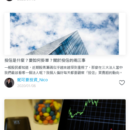
投信是什麼？要如何掛單？關於投信的兩三事
一般股民都知道，近期股票籌碼似乎越來越受到重視了，那麼在三大法人當中
我們最該看哪一個法人呢？我個人偏好每天都要觀察「投信」買賣超的動向。
為什麼我不選擇外資；卻選擇投信？就跟著妮可一起一探究竟吧！這一篇
妮可要投資_Nico
2020/01/08