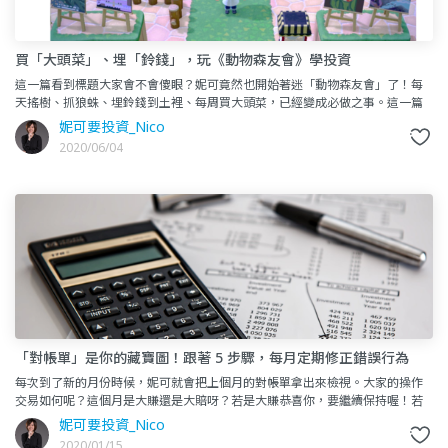
買「大頭菜」、埋「鈴錢」，玩《動物森友會》學投資
這一篇看到標題大家會不會傻眼？妮可竟然也開始著迷「動物森友會」了！每
天搖樹、抓狼蛛、埋鈴錢到土裡、每周買大頭菜，已經變成必做之事。這一篇
我想來跟大家探討：透過《動物森友會》的遊戲，不只是改改島，其實可
妮可要投資_Nico
2020/06/04
「對帳單」是你的藏寶圖！跟著 5 步驟，每月定期修正錯誤行為
每次到了新的月份時候，妮可就會把上個月的對帳單拿出來檢視。大家的操作
交易如何呢？這個月是大賺還是大賠呀？若是大賺恭喜你，要繼續保持喔！若
是大賠的話，跟著這 5 步驟，教你找出最關鍵的賠錢原因。這一篇跟
妮可要投資_Nico
2020/01/15