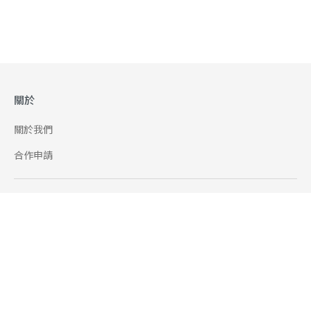
關於
關於我們
合作申請
幫助
使用條款
聯絡我們
165 全民防騙網