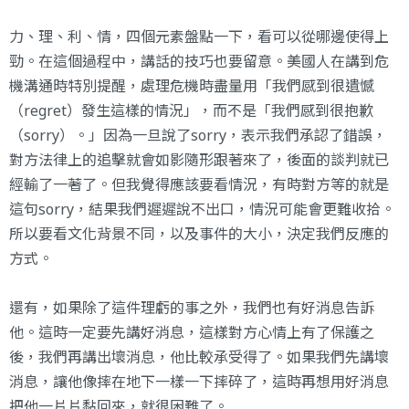
力、理、利、情，四個元素盤點一下，看可以從哪邊使得上
勁。在這個過程中，講話的技巧也要留意。美國人在講到危
機溝通時特別提醒，處理危機時盡量用「我們感到很遺憾
（regret）發生這樣的情況」，而不是「我們感到很抱歉
（sorry）。」因為一旦說了sorry，表示我們承認了錯誤，
對方法律上的追擊就會如影隨形跟著來了，後面的談判就已
經輸了一著了。但我覺得應該要看情況，有時對方等的就是
這句sorry，結果我們遲遲說不出口，情況可能會更難收拾。
所以要看文化背景不同，以及事件的大小，決定我們反應的
方式。
還有，如果除了這件理虧的事之外，我們也有好消息告訴
他。這時一定要先講好消息，這樣對方心情上有了保護之
後，我們再講出壞消息，他比較承受得了。如果我們先講壞
消息，讓他像摔在地下一樣一下摔碎了，這時再想用好消息
把他一片片黏回來，就很困難了。