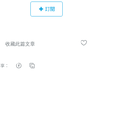
放大量帳號、選課看到飽的訂閱制，
訂閱
內有 400 堂以上的線上學習資源，廣
納 5 大領域：職場商業、設計剪輯、
程式數據、語言應用、生活藝術類等
多元化課程，培養同仁成為自主、開
創、跨域的優秀人才。無論是作為內
訓自學或是福利方案，相信 YOTTA f
or Business 企訓平台的訂閱制線上
分享：
學習模式，都將成為企業、機關、學
校的最佳選擇。 歡迎企業主申請免費
試用：https://business.yottau.com.t
w/home 除此之外，YOTTA for Busi
ness 也提供予企業端 5 種教育訓練方
案：單堂課程團購、課程影片授權、
混成培訓規劃、實體派訓服務、員工
福利free券等等。致力於為企業培育
潛力人才，全方位打造職場競爭力。