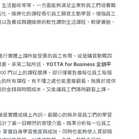
、生活藝術等等，一方面能夠滿足企業對員工們培養職
活化、娛樂化的課程吸引員工願意主動學習。增強員工
靈以及養成興趣娛樂的軟性調劑生活課程，軟硬兼施、
進行實體上課所能受惠的員工有限，或是購買動輒四
需要，承第二點所述，
YOTTA for Business 企訓平
300 門以上的課程選擇，卻只僅需負擔每位員工每個
上的所有課程，有不懂之處也能重複觀看，無異於提供
量的金錢與時間成本，又能讓員工們隨時觀看上課。
論是實體或線上內訓，最關心的無非是員工們的學習
設計了最一目瞭然的管理介面，精準分析每一位員工
，掌握自身學習進度與成效，同時也能夠使人資部精