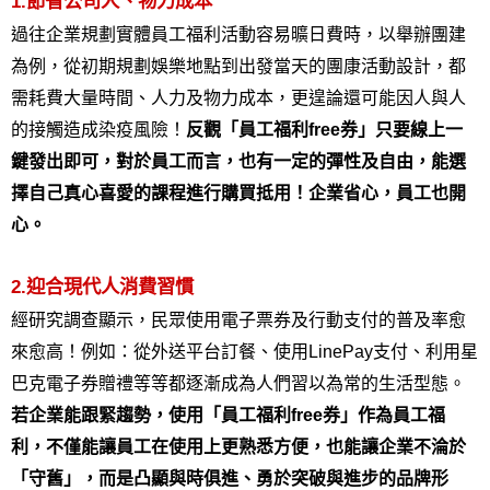
1.節省公司人、物力成本
過往企業規劃實體員工福利活動容易曠日費時，以舉辦團建
為例，從初期規劃娛樂地點到出發當天的團康活動設計，都
需耗費大量時間、人力及物力成本，更遑論還可能因人與人
的接觸造成染疫風險！
反觀「員工福利free券」只要線上一
鍵發出即可，對於員工而言，也有一定的彈性及自由，能選
擇自己真心喜愛的課程進行購買抵用！企業省心，員工也開
心。
2.迎合現代人消費習慣
經研究調查顯示，民眾使用電子票券及行動支付的普及率愈
來愈高！例如：從外送平台訂餐、使用LinePay支付、利用星
巴克電子券贈禮等等都逐漸成為人們習以為常的生活型態。
若企業能跟緊趨勢，使用「員工福利free券」作為員工福
利，不僅能讓員工在使用上更熟悉方便，也能讓企業不淪於
「守舊」，而是凸顯與時俱進、勇於突破與進步的品牌形