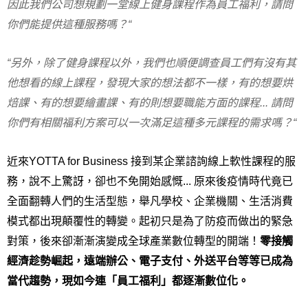
因此我們公司想規劃一堂線上健身課程作為員工福利，請問
你們能提供這種服務嗎？“
“另外，除了健身課程以外，我們也順便調查員工們有沒有其
他想看的線上課程，發現大家的想法都不一樣，有的想要烘
焙課、有的想要繪畫課、有的則想要職能方面的課程... 請問
你們有相關福利方案可以一次滿足這種多元課程的需求嗎？“
近來YOTTA for Business 接到某企業諮詢線上軟性課程的服
務，說不上驚訝，卻也不免開始感慨... 原來後疫情時代竟已
全面翻轉人們的生活型態，舉凡學校、企業機關、生活消費
模式都出現顛覆性的轉變。起初只是為了防疫而做出的緊急
對策，後來卻漸漸演變成全球產業數位轉型的開端！
零接觸
經濟趁勢崛起，遠端辦公、電子支付、外送平台等等已成為
當代趨勢，現如今連「員工福利」都逐漸數位化。