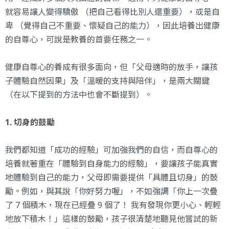
就容易讓人變得驕傲 （把自己看得比別人還重要），或是自
卑 （覺得自己不重要、懷疑自己的能力），因此培養出健康
的自尊心，可說是教養的首要任務之一。
健康自尊心的養成有很多面向，但「父母適時的放手，讓孩
子體驗自然因果」及「溫暖的支持與陪伴」，是兩大關鍵
（在以下提到的方法中也會不斷提到）。
1. 切身的鼓勵
我們都知道「成功的經驗」可加強我們的自信，而自尊心的
培養就著重在「體驗到自身能力的經驗」，要讓孩子能真實
地體驗到自己的能力，父母即需要提供「具體且切身」的鼓
勵。例如，與其說「你好努力喔」，不如強調「你上一次疊
了 7 個積木，現在已經疊 9 個了！ 我有發現你更小心、輕輕
地放下積木！」這樣的鼓勵，孩子很清楚地聽見他嘗試的新