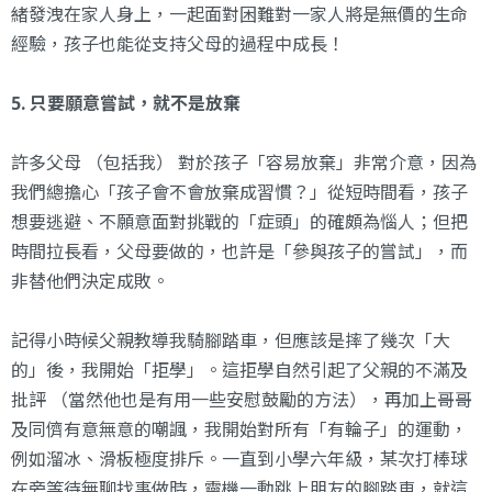
緒發洩在家人身上，一起面對困難對一家人將是無價的生命
經驗，孩子也能從支持父母的過程中成長！
5. 只要願意嘗試，就不是放棄
許多父母 （包括我） 對於孩子「容易放棄」非常介意，因為
我們總擔心「孩子會不會放棄成習慣？」從短時間看，孩子
想要逃避、不願意面對挑戰的「症頭」的確頗為惱人；但把
時間拉長看，父母要做的，也許是「參與孩子的嘗試」，而
非替他們決定成敗。
記得小時候父親教導我騎腳踏車，但應該是摔了幾次「大
的」後，我開始「拒學」。這拒學自然引起了父親的不滿及
批評 （當然他也是有用一些安慰鼓勵的方法），再加上哥哥
及同儕有意無意的嘲諷，我開始對所有「有輪子」的運動，
例如溜冰、滑板極度排斥。一直到小學六年級，某次打棒球
在旁等待無聊找事做時，靈機一動跳上朋友的腳踏車，就這