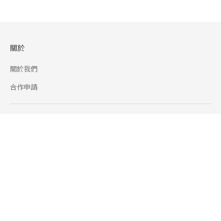
關於
關於我們
合作申請
幫助
使用條款
聯絡我們
165 全民防騙網
追蹤