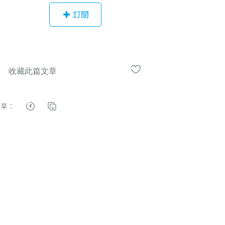
訊、半導體與通訊電信等國際性廠商
訂閱
及國內上市櫃企業。 ​優駿的顧問群擁
有豐富的產業實際經驗，可以帶領企
業進行商業策略規劃，協助企業診斷
及組織輔導，規劃企業未來成長所需
的競爭力。在人才甄選部分，我們深
諳企業主對人才選用的需求，輔以科
學化的分析工具，協助企業辨識合適
分享：
的行銷、業務、技術與行政管理人
才，建構強健且優秀的經營團隊。