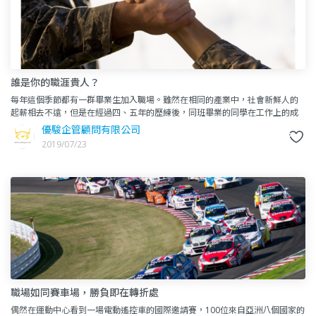
誰是你的職涯貴人？
每年這個季節都有一群畢業生加入職場。雖然在相同的產業中，社會新鮮人的
起薪相去不遠，但是在經過四、五年的歷練後，同班畢業的同學在工作上的成
就卻開始有了明顯差距，年收入更可能達數倍之差。為什麼會如此？選對
優駿企管顧問有限公司
2019/07/23
職場如同賽車場，勝負即在轉折處
偶然在運動中心看到一場電動遙控車的國際邀請賽，100位來自亞洲八個國家的