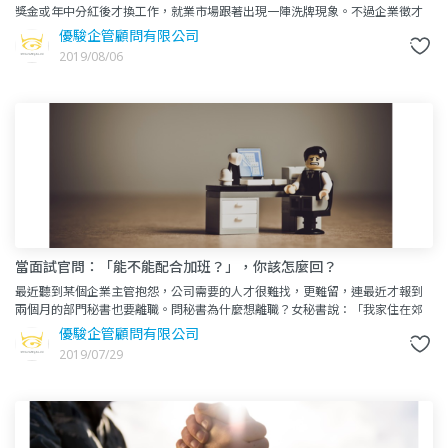
獎金或年中分紅後才換工作，就業市場跟著出現一陣洗牌現象。不過企業徵才
的目的並不一定是為了遞補人力缺口，因著企業發展策略需求隨時都可能
優駿企管顧問有限公司
2019/08/06
當面試官問：「能不能配合加班？」，你該怎麼回？
最近聽到某個企業主管抱怨，公司需要的人才很難找，更難留，連最近才報到
兩個月的部門秘書也要離職。問秘書為什麼想離職？女秘書說：「我家住在郊
區，過了十一點鐘就沒有車回家了，我沒辦法每天都這麼晚下班。」這位
優駿企管顧問有限公司
2019/07/29