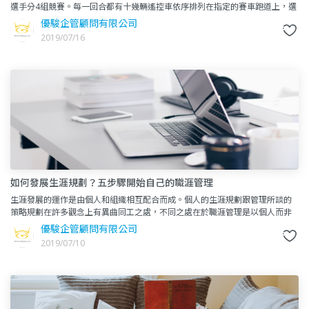
選手分4組競賽。每一回合都有十幾輛遙控車依序排列在指定的賽車跑道上，選
手們在看台上站成一排，雙手握著遙控器，全神貫注緊盯著場中的
優駿企管顧問有限公司
2019/07/16
如何發展生涯規劃？五步驟開始自己的職涯管理
生涯發展的運作是由個人和組織相互配合而成。個人的生涯規劃跟管理所談的
策略規劃在許多觀念上有異曲同工之處，不同之處在於職涯管理是以個人而非
以組織為基礎，來進行個人所擁有的資源的分配，整個生涯發展的過程大
優駿企管顧問有限公司
2019/07/10