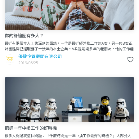
你的舒適圈有多大？
最近有兩個令人印象深刻的面談，一位是最近經常換工作的A君，另一位B君正
計畫離開已經服務了十幾年的本土企業。A君是認識多年的老朋友，他的工作能
力很強，幹練的外型及辯才無礙的表達能力總讓他輕易通過各種面試
優駿企管顧問有限公司
2019/06/25
把握一年中換工作的好時機
很多人問過我這個問題：「什麼時間是一年中換工作最好的時機？」大部分人