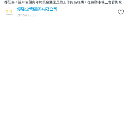
都認為，過年後領完年終奬金通常是換工作的高峰期，在勞動市場上會看到較
多的離職和新報到。根據我的觀察，換工作的高峰期其實是發生在過年前
優駿企管顧問有限公司
2019/06/06