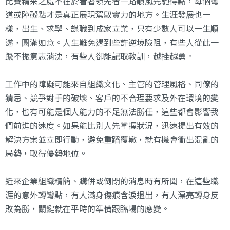
比賽精采之處不在於看著領先者一路順風先馳得點，每個彎
道或障礙點才是真正展現駕馭實力的地方。生涯發展也一
樣，出生、求學、謀職到成家立業，只有少數人可以一生順
遂，圓滿如意。人生難免遇到些許逆境險阻，有些人從此一
蹶不振意志消沈，有些人卻能記取教訓，越挫越勇。
工作中的障礙可能來自組織文化、主管的管理風格、同僚的
猜忌、競爭對手的破壞、客戶的不合理要求及外在環境的變
化，也有可能是個人能力的不足無法勝任，這些都會影響我
們前進的速度。如果能比別人先掌握狀況，迅速提出有效的
解決方案並立即行動，避免重蹈覆轍，就有機會衝出混亂的
局勢，取得優勢地位。
近來企業組織精簡、購併或倒閉的消息時有所聞，在這些職
涯的意外轉彎點，有人滿身傷痕含淚退出，有人漂亮轉身反
敗為勝，關鍵就在平時的準備跟臨場的應變。