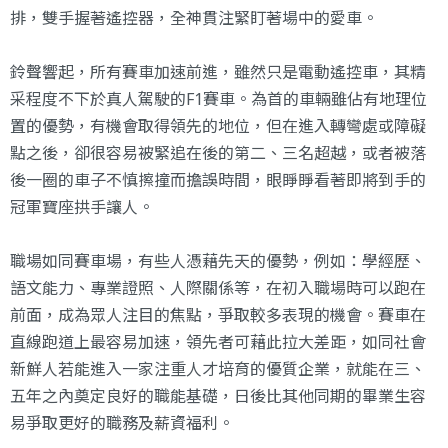
排，雙手握著遙控器，全神貫注緊盯著場中的愛車。
鈴聲響起，所有賽車加速前進，雖然只是電動遙控車，其精
采程度不下於真人駕駛的F1賽車。為首的車輛雖佔有地理位
置的優勢，有機會取得領先的地位，但在進入轉彎處或障礙
點之後，卻很容易被緊追在後的第二、三名超越，或者被落
後一圈的車子不慎擦撞而擔誤時間，眼睜睜看著即將到手的
冠軍寶座拱手讓人。
職場如同賽車場，有些人憑藉先天的優勢，例如：學經歷、
語文能力、專業證照、人際關係等，在初入職場時可以跑在
前面，成為眾人注目的焦點，爭取較多表現的機會。賽車在
直線跑道上最容易加速，領先者可藉此拉大差距，如同社會
新鮮人若能進入一家注重人才培育的優質企業，就能在三、
五年之內奠定良好的職能基礎，日後比其他同期的畢業生容
易爭取更好的職務及薪資福利。