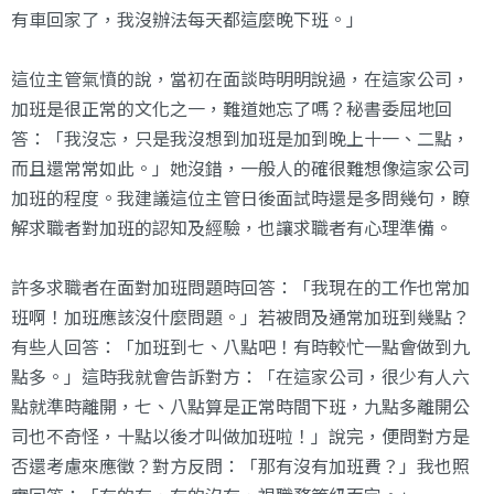
有車回家了，我沒辦法每天都這麼晚下班。」
這位主管氣憤的說，當初在面談時明明說過，在這家公司，
加班是很正常的文化之一，難道她忘了嗎？秘書委屈地回
答：「我沒忘，只是我沒想到加班是加到晚上十一、二點，
而且還常常如此。」她沒錯，一般人的確很難想像這家公司
加班的程度。我建議這位主管日後面試時還是多問幾句，瞭
解求職者對加班的認知及經驗，也讓求職者有心理準備。
許多求職者在面對加班問題時回答：「我現在的工作也常加
班啊！加班應該沒什麼問題。」若被問及通常加班到幾點？
有些人回答：「加班到七、八點吧！有時較忙一點會做到九
點多。」這時我就會告訴對方：「在這家公司，很少有人六
點就準時離開，七、八點算是正常時間下班，九點多離開公
司也不奇怪，十點以後才叫做加班啦！」說完，便問對方是
否還考慮來應徵？對方反問：「那有沒有加班費？」我也照