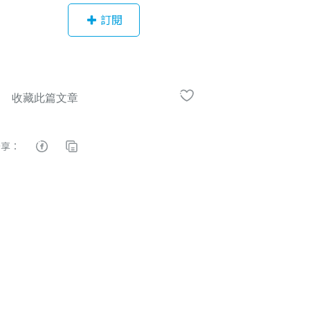
導 ◇ 聯成電腦約聘設計講師 ◇ ACA
訂閱
國際設計軟體專業認證 簡睿志，「FU
NK DESIGNER」＆「CJC設計實驗
室」創辦人，瘋狂的搖滾怪咖，在視
覺傳達領域，擁有豐富多元的經驗，
是專業級的設計講師以及品牌策略行
銷顧問。創辦過文創設計品牌，並舉
辦過多場設計交流講座及展覽。教學
分享：
經驗豐富，風格幽默有趣、是你學習
設計的最佳指導夥伴。