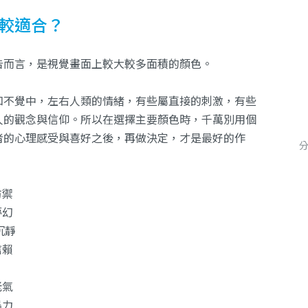
較適合？
告而言，是視覺畫面上較大較多面積的顏色。
知不覺中，左右人類的情緒，有些屬直接的刺激，有些
人的觀念與信仰。所以在選擇主要顏色時，千萬別用個
者的心理感受與喜好之後，再做決定，才是最好的作
防禦
夢幻
沉靜
信賴
老氣
暴力