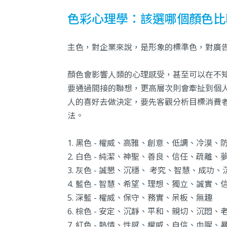
色彩心理學：該選哪個顏色比
主色，對企業來說，是形象的標準色，對廣
顏色會影響人類的心理感受，甚至可以在不
要通過間接的聯想，更高層次則會牽扯到個
人的喜好去做決定，要先客觀分析目標消費
法。
1. 黑色 - 權威、高雅、創意、低調、冷漠、
2. 白色 - 純潔、神聖、善良、信任、疏離、
3. 灰色 - 誠懇、沉穩、 考究、智慧、成功、
4. 藍色 - 智慧、希望、理想、獨立、誠實、
5. 深藍 - 權威、保守、務實、呆板、無趣
6. 棕色 - 安定、沉靜、平和、親切、沉悶、
7. 紅色 - 熱情、性感、權威、自信、血腥、