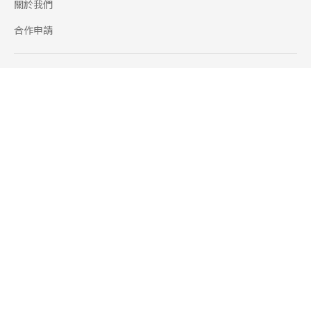
關於我們
合作申請
幫助
使用條款
聯絡我們
165 全民防騙網
追蹤
Facebook
Instagram
Line@