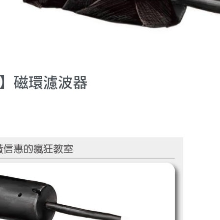
10】磁環濾波器