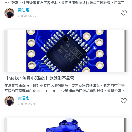
本也較高。但有些廠商為了省成本，會直接用塑膠塊假裝防干擾磁環，用美工
刀切開時，裡面卻是真真實實的塑膠塊。YOTTA 你最專業的學
黃信惠
2019/08/27
【Maker 淘寶小知識9】欲速則不品管
在淘寶買東西時，最好不要在大量採購時，要求商家盡速出貨。我之前在信譽
不錯的商家購買Arduino mini pro，少量購買的時候品質都很棒，價格公道。
但是有次急需購買750片板子時，要求商家在一周內
黃信惠
2019/08/20