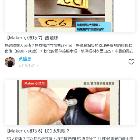
【Maker 小技巧 7】熱融膠
熱融膠黏大面積？熱風槍均勻加熱超牢固！熱融膠黏接的原理是讓熱融膠條軟
化後（約80～90度），軟化的膠條接觸木板，填滿板材表面凹凸，牢靠的黏在
一起。但是黏接物如果太大，可能會在塗膠到最後時，一開始塗的膠
黃信惠
2019/12/17
【Maker 小技巧 6】LED太刺眼？
LED太刺眼？可以用砂紙打磨，均勻散光的LED漂亮極了！LED通常是由透明樹