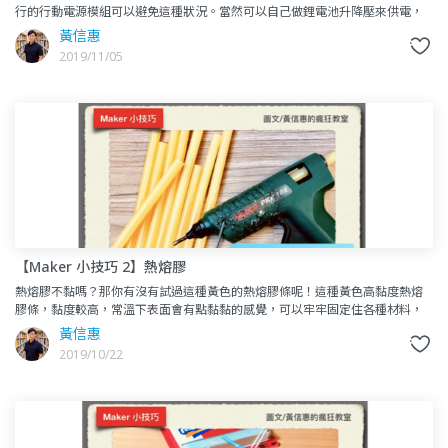
行的行動電源模組可以避免這種狀況。當然可以自己做鋰電池升降壓來供電，
但是行動電源方便又穩定。一般的行動電源會在手機充飽電時自
黃信惠
2019/11/05
【Maker 小技巧 2】熱熔膠
熱熔膠不黏嗎？那你有沒有試過這種黃色的熱熔膠條呢！這種黃色高黏度熱熔
膠條，黏度較高，常溫下表面會有點黏黏的感覺，可以牢牢固定住各種材料，
效果比普通半透明的膠條好多了。但這種膠條熔點溫度較低，如果一直插
黃信惠
2019/10/22