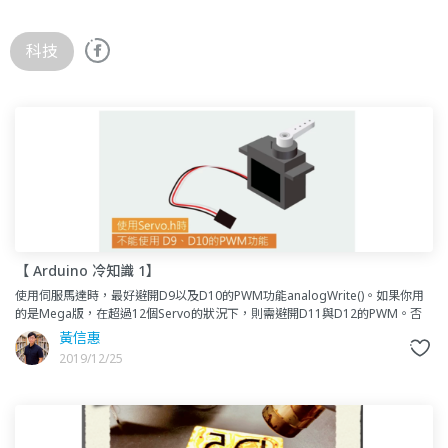
科技
【 Arduino 冷知識 1】
使用伺服馬達時，最好避開D9以及D10的PWM功能analogWrite()。如果你用
的是Mega版，在超過12個Servo的狀況下，則需避開D11與D12的PWM。否
則，PWM可能不會正常執行，或是
黃信惠
2019/12/25