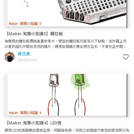
【Maker 淘寶小知識5】麵包板
淘寶買的麵包板價格差異非常大，便宜的麵包板可能有以下缺點：從外觀上可
以看到插孔中間有亮亮的鐵片，通常這個鐵片應出現在左右，不會在正中間；
這是由於裡面長條型的鐵夾歪掉，直接擋住洞孔不讓你插進零件。這種麵
黃信惠
2019/07/10
【Maker 淘寶小知識4】LED燈
通常LED的長腳應該要接正極，短腳接負極，但我之前遇過不會亮的燈泡原以為