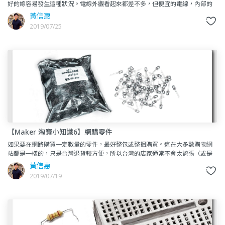
好的線容易發生這種狀況。電線外觀看起來都差不多，但便宜的電線，內部的
銅芯線可能少很多，甚至有些混其他原料來做電線。如果切開後，內部
黃信惠
2019/07/25
【Maker 淘寶小知識6】網購零件
如果要在網路購買一定數量的零件，最好整包或整捆購買。這在大多數購物網
站都是一樣的，只是台灣退貨較方便，所以台灣的店家通常不會太誇張（或是
很誠實地跟你說會有以下問題）。首先要知道網拍商家或是零售商在拿到
黃信惠
2019/07/19