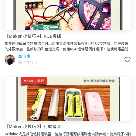
【Maker 小技巧 4】RGB燈條
想要快速簡單控制燈條？可以使用直流馬達驅動模組L298N控制喔！想在裝置
的外觀添加一些酷炫的彩色燈光嗎？使用RGB燈條是個好選擇。但使用電晶體
控制RGB燈條對於非相關科系的人來說，不僅要依據燈條電流電
黃信惠
2019/11/14
【Maker 小技巧 3】行動電源
Arduino或是其他低耗電裝置，連接行動電源供電時會自動休眠，使用電子材料