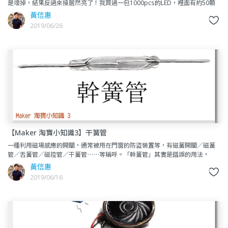
是壞掉，結果反過來接居然亮了！我買過一包1000pcs的LED，裡面有約50顆
有反過來的問題。這個機率可能很小，但我跟我朋友都遇
黃信惠
2019/06/26
【Maker 淘寶小知識3】干簧管
一種利用磁場感應的開關，通常被用在門窗的防盜裝置等，有磁簧開關／磁簧
管／舌簧管／磁控管／干簧管⋯⋯等稱呼。「幹簧管」其實是錯誤的用法，
「干簧管」才是正確的，起因是淘寶很多商家為了做海外生意，所以會將簡
黃信惠
2019/06/16