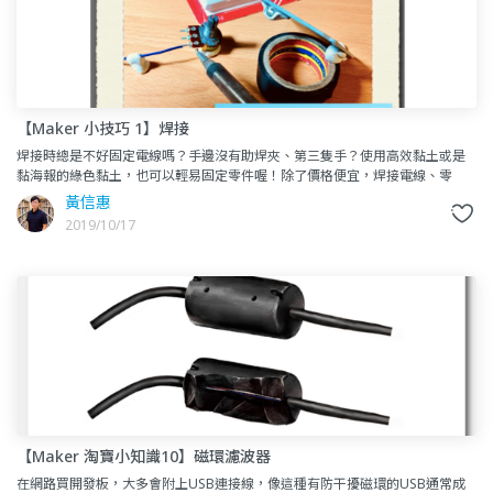
【Maker 小技巧 1】焊接
焊接時總是不好固定電線嗎？手邊沒有助焊夾、第三隻手？使用高效黏土或是
黏海報的綠色黏土，也可以輕易固定零件喔！除了價格便宜，焊接電線、零
件、甚至電路板都好用～固定好零件，讓焊接難度瞬間降低！小提醒：這類
黃信惠
2019/10/17
【Maker 淘寶小知識10】磁環濾波器
在網路買開發板，大多會附上USB連接線，像這種有防干擾磁環的USB通常成