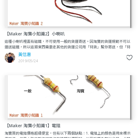
【Maker 淘寶小知識2】小喇叭
這種小喇叭裡面有磁鐵，不可使用一般的貨運寄送。因淘寶的貨運規範不可以
運送磁鐵，所以這類東西需要走其他的貨運公司用「特貨」幫你寄送，但「特
貨」寄送通常價格較高，而且貨運時間可能會多1~2星期。通常這種喇
黃信惠
2019/05/24
【Maker 淘寶小知識1】電阻
淘寶買的電阻價格超級便宜，但有以下兩個缺點：1. 電阻上的顏色是用來標示