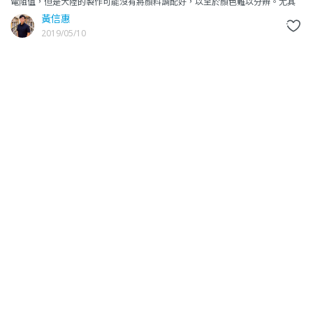
電阻值，但是大陸的製作可能沒有將顏料調配好，以至於顏色難以分辨。尤其
是棕、紅、橙、金這幾種顏色，看半天開始懷疑自己的變色能力有問
黃信惠
2019/05/10