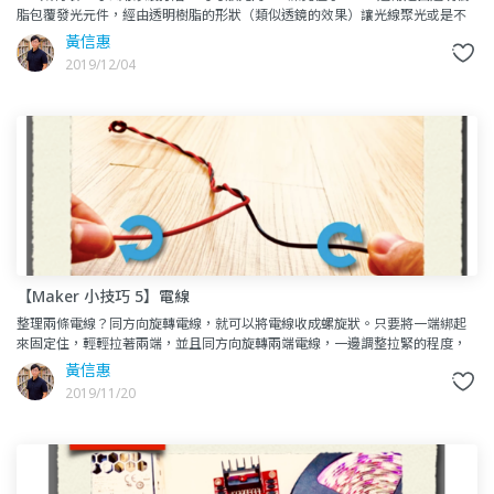
脂包覆發光元件，經由透明樹脂的形狀（類似透鏡的效果）讓光線聚光或是不
同角度的散光。但如果在LED套上外殼作為燈罩，可能會造成
黃信惠
2019/12/04
【Maker 小技巧 5】電線
整理兩條電線？同方向旋轉電線，就可以將電線收成螺旋狀。只要將一端綁起
來固定住，輕輕拉著兩端，並且同方向旋轉兩端電線，一邊調整拉緊的程度，
兩條電線就會自動變成螺旋狀。這個技巧對於要延伸的感測器、LED、
黃信惠
2019/11/20