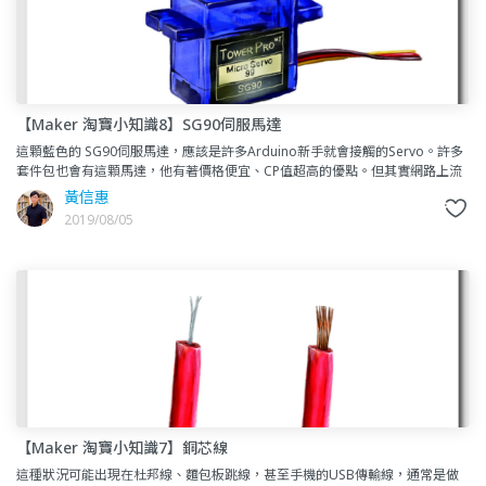
【Maker 淘寶小知識8】SG90伺服馬達
這顆藍色的 SG90伺服馬達，應該是許多Arduino新手就會接觸的Servo。許多
套件包也會有這顆馬達，他有著價格便宜、CP值超高的優點。但其實網路上流
通的SG90 Servo 有許多不是原廠，如果
黃信惠
2019/08/05
【Maker 淘寶小知識7】銅芯線
這種狀況可能出現在杜邦線、麵包板跳線，甚至手機的USB傳輸線，通常是做