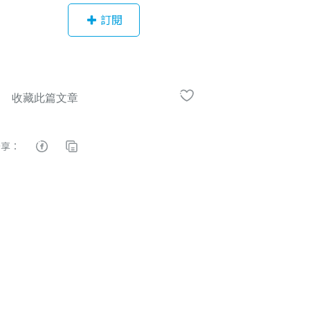
理念以及全球市場訊息，協助投資人
訂閱
補腦財經知識，喜愛鑽研財經新聞，
靠北投資時事。 願獲利 與你同在。
分享：