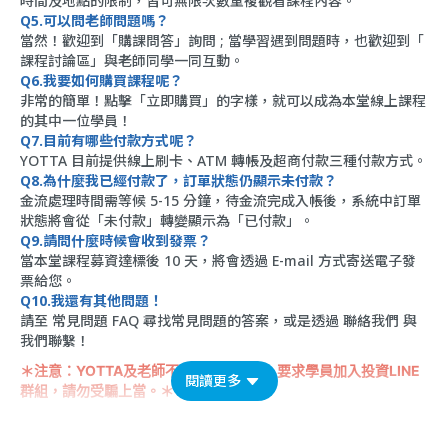
時間及地點的限制，皆可無限次數重複觀看課程內容。
Q5.可以問老師問題嗎？
當然！歡迎到「
購課問答
」詢問 ; 當學習遇到問題時，也歡迎到「
課程討論區
」與老師同學一同互動。
Q6.我要如何購買課程呢？
非常的簡單！點擊「立即購買」的字樣，就可以成為本堂線上課程
的其中一位學員！
Q7.目前有哪些付款方式呢？
YOTTA 目前提供線上刷卡、ATM 轉帳及超商付款三種付款方式。
Q8.為什麼我已經付款了，訂單狀態仍顯示未付款？
金流處理時間需等候 5-15 分鐘，待金流完成入帳後，系統中訂單
狀態將會從「未付款」轉變顯示為「已付款」。
Q9.請問什麼時候會收到發票？
當本堂課程募資達標後 10 天，將會透過 E-mail 方式寄送電子發
票給您。
Q10.我還有其他問題！
請至
常見問題 FAQ
尋找常見問題的答案，或是透過
聯絡我們
與
我們聯繫！
＊注意：YOTTA及老師不會以課程名義，要求學員加入投資LINE
閱讀更多
群組，請勿受騙上當。＊