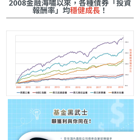
2008金融海嘯以來，各種債券「投資
報酬率」均
穩健成長
！