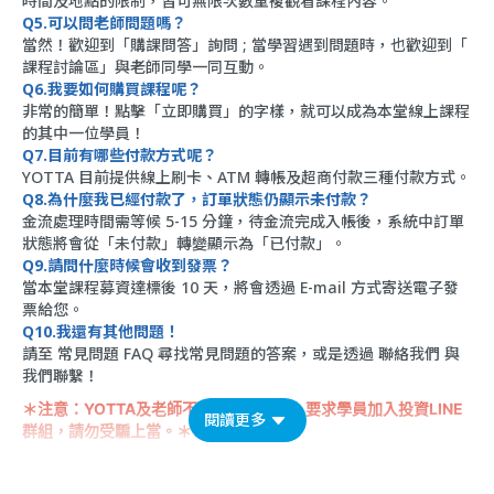
時間及地點的限制，皆可無限次數重複觀看課程內容。
Q5.可以問老師問題嗎？
當然！歡迎到「
購課問答
」詢問 ; 當學習遇到問題時，也歡迎到「
課程討論區
」與老師同學一同互動。
Q6.我要如何購買課程呢？
非常的簡單！點擊「立即購買」的字樣，就可以成為本堂線上課程
的其中一位學員！
Q7.目前有哪些付款方式呢？
YOTTA 目前提供線上刷卡、ATM 轉帳及超商付款三種付款方式。
Q8.為什麼我已經付款了，訂單狀態仍顯示未付款？
金流處理時間需等候 5-15 分鐘，待金流完成入帳後，系統中訂單
狀態將會從「未付款」轉變顯示為「已付款」。
Q9.請問什麼時候會收到發票？
當本堂課程募資達標後 10 天，將會透過 E-mail 方式寄送電子發
票給您。
Q10.我還有其他問題！
請至
常見問題 FAQ
尋找常見問題的答案，或是透過
聯絡我們
與
我們聯繫！
＊注意：YOTTA及老師不會以課程名義，要求學員加入投資LINE
閱讀更多
群組，請勿受騙上當。＊