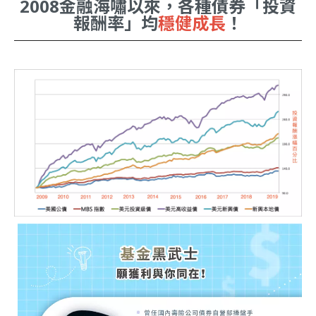
2008金融海嘯以來，各種債券「投資
報酬率」均
穩健成長
！