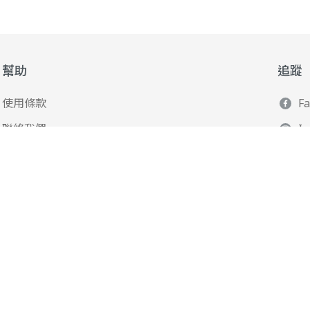
幫助
追蹤
使用條款
F
聯絡我們
I
165 全民防騙網
L
Y
Po