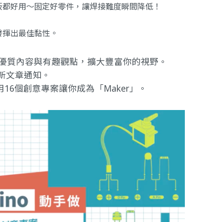
板都好用～固定好零件，讓焊接難度瞬間降低！
發揮出最佳黏性。
提供優質內容與有趣觀點，擴大豐富你的視野。
新文章通知。
做｜用16個創意專案讓你成為「Maker」
。