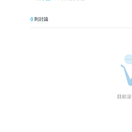
0
則討論
目前沒