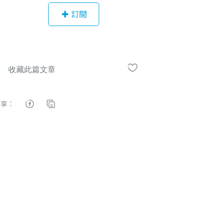
的親子社群平台。 自2018年創刊開
訂閱
始，定期為所有關心下一代未來的父
母，與所有積極於成長學習的教師、
教育界意見領袖們，提供前瞻、積
極、也更實用、親和的資訊與知識。
親子天下雜誌報導聚焦於「學習與教
育」、「家庭與生活」兩大區塊，服
務家有5-15歲小孩的父母，以及中小
分享：
學相關的教育工作者，也分別針對3-6
歲學前幼兒推出第一本閱讀啟蒙月
刊，小行星幼兒誌，並出版給不同年
齡層兒童需要的繪本、童書、青少年
讀物。 另也積極深耕數位領域，四大
粉絲團，包括：親子天下、親子天下
Baby、親子天下嚴選、親子天下悅
讀，加上電子報與APP的訂閱數，整
體粉絲數已破100萬人。不論從流