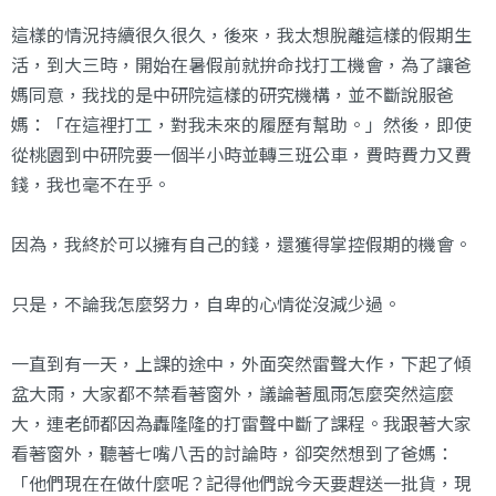
這樣的情況持續很久很久，後來，我太想脫離這樣的假期生
活，到大三時，開始在暑假前就拚命找打工機會，為了讓爸
媽同意，我找的是中研院這樣的研究機構，並不斷說服爸
媽：「在這裡打工，對我未來的履歷有幫助。」然後，即使
從桃園到中研院要一個半小時並轉三班公車，費時費力又費
錢，我也毫不在乎。
因為，我終於可以擁有自己的錢，還獲得掌控假期的機會。
只是，不論我怎麼努力，自卑的心情從沒減少過。
一直到有一天，上課的途中，外面突然雷聲大作，下起了傾
盆大雨，大家都不禁看著窗外，議論著風雨怎麼突然這麼
大，連老師都因為轟隆隆的打雷聲中斷了課程。我跟著大家
看著窗外，聽著七嘴八舌的討論時，卻突然想到了爸媽：
「他們現在在做什麼呢？記得他們說今天要趕送一批貨，現