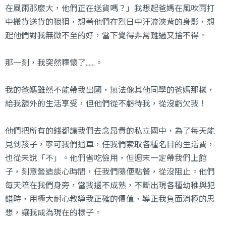
在風雨那麼大，他們正在送貨嗎？」我想起爸媽在風吹雨打
中搬貨送貨的狼狽，想著他們在烈日中汗流浹背的身影，想
起他們對我無微不至的好，當下覺得非常難過又捨不得。
那一刻，我突然釋懷了......。
我的爸媽雖然不能帶我出國，無法像其他同學的爸媽那樣，
給我額外的生活享受，但他們從不虧待我，從沒虧欠我！
他們把所有的錢都讓我們去念昂貴的私立國中，為了每天能
見到孩子，寧可我們通車，任我們索取各種名目的生活費，
也從未說「不」。他們省吃儉用，但週末一定帶我們上館
子，刻意營造談心時間，任我們隨便點餐，從沒阻止。他們
每天陪在我們身旁，當我還不成熟，不斷出現各種幼稚與犯
錯時，用極大耐心教導我正確的價值，導正我負面消極的思
想，讓我成為現在的樣子。