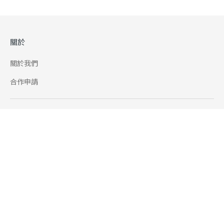
關於
關於我們
合作申請
幫助
使用條款
聯絡我們
165 全民防騙網
追蹤