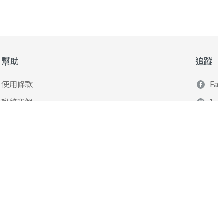
幫助
追蹤
使用條款
F
聯絡我們
I
165 全民防騙網
L
Y
Po