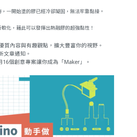
時，一開始塗的膠已經冷卻凝固，無法牢靠黏接。
新軟化，藉此可以發揮出熱融膠的超強黏性！
提供優質內容與有趣觀點，擴大豐富你的視野。
新文章通知。
做｜用16個創意專案讓你成為「Maker」
。