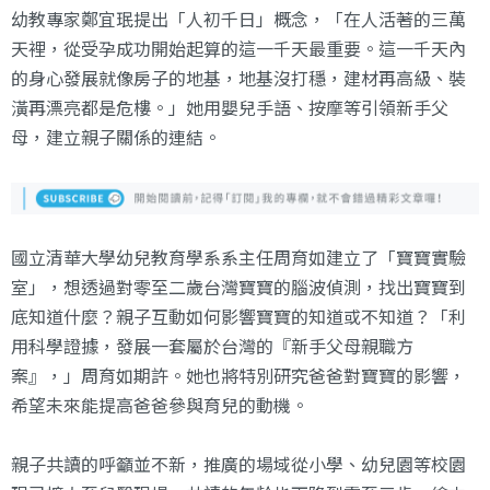
幼教專家鄭宜珉提出「人初千日」概念，「在人活著的三萬
天裡，從受孕成功開始起算的這一千天最重要。這一千天內
的身心發展就像房子的地基，地基沒打穩，建材再高級、裝
潢再漂亮都是危樓。」她用嬰兒手語、按摩等引領新手父
母，建立親子關係的連結。
國立清華大學幼兒教育學系系主任周育如建立了「寶寶實驗
室」，想透過對零至二歲台灣寶寶的腦波偵測，找出寶寶到
底知道什麼？親子互動如何影響寶寶的知道或不知道？「利
用科學證據，發展一套屬於台灣的『新手父母親職方
案』，」周育如期許。她也將特別研究爸爸對寶寶的影響，
希望未來能提高爸爸參與育兒的動機。
親子共讀的呼籲並不新，推廣的場域從小學、幼兒園等校園