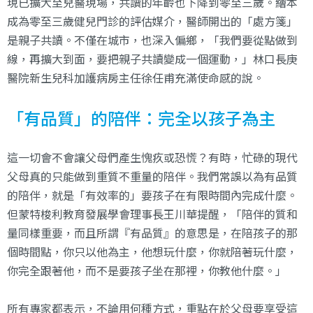
現已擴大至兒醫現場，共讀的年齡也下降到零至三歲。繪本
成為零至三歲健兒門診的評估媒介，醫師開出的「處方箋」
是親子共讀。不僅在城市，也深入偏鄉，「我們要從點做到
線，再擴大到面，要把親子共讀變成一個運動，」林口長庚
醫院新生兒科加護病房主任徐任甫充滿使命感的說。
「有品質」的陪伴：完全以孩子為主
這一切會不會讓父母們產生愧疚或恐慌？有時，忙碌的現代
父母真的只能做到重質不重量的陪伴。我們常誤以為有品質
的陪伴，就是「有效率的」要孩子在有限時間內完成什麼。
但蒙特梭利教育發展學會理事長王川華提醒，「陪伴的質和
量同樣重要，而且所謂『有品質』的意思是，在陪孩子的那
個時間點，你只以他為主，他想玩什麼，你就陪著玩什麼，
你完全跟著他，而不是要孩子坐在那裡，你教他什麼。」
所有專家都表示，不論用何種方式，重點在於父母要享受這