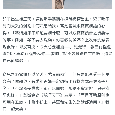
兒子出生後三天，這位新手媽媽在擠母奶擠出血，兒子吃不
到而大哭的混亂中傳訊息給我，寫她嘗試跟寶寶講話的心
得，「媽媽如果不知道要講什麼，可以跟寶寶預告之後要做
的事，例如，等下要去洗澡，你喜歡洗澡嗎？上次你洗澡表
現很好，都沒有哭，今天也要加油……」她覺得「報告行程還
滿OK，再從行程去延伸……習慣了就不會覺得自言自語，還能
自己亂編歌。」
育兒之路當然充滿辛苦，尤其前兩年。但只要能享受一個生
命完全依賴你，有愛的爸媽一定想得出各樣方式來跟孩子互
動。「不論孩子幾歲，都可以開始，永遠不會太遲，只是愈
早愈好，」蘇斯金對《親子天下》表示，「而且互動原則也
可用在五歲、十歲小孩上，甚至和先生的對話都適用。」我
們一起大笑。