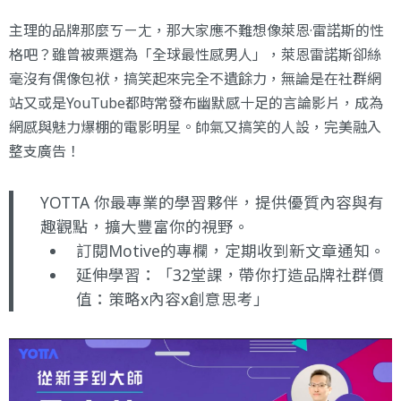
主理的品牌那麼ㄎㄧㄤ，那大家應不難想像萊恩·雷諾斯的性
格吧？雖曾被票選為「全球最性感男人」，萊恩雷諾斯卻絲
毫沒有偶像包袱，搞笑起來完全不遺餘力，無論是在社群網
站又或是YouTube都時常發布幽默感十足的言論影片，成為
網感與魅力爆棚的電影明星。帥氣又搞笑的人設，完美融入
整支廣告！
YOTTA 你最專業的學習夥伴，提供優質內容與有
趣觀點，擴大豐富你的視野。
訂閱Motive的專欄
，定期收到新文章通知。
延伸學習：
「32堂課，帶你打造品牌社群價
值：策略x內容x創意思考」