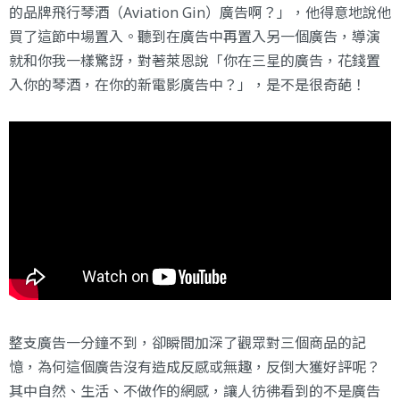
的品牌飛行琴酒（Aviation Gin）廣告啊？」，他得意地說他
買了這節中場置入。聽到在廣告中再置入另一個廣告，導演
就和你我一樣驚訝，對著萊恩說「你在三星的廣告，花錢置
入你的琴酒，在你的新電影廣告中？」，是不是很奇葩！
整支廣告一分鐘不到，卻瞬間加深了觀眾對三個商品的記
憶，為何這個廣告沒有造成反感或無趣，反倒大獲好評呢？
其中自然、生活、不做作的網感，讓人彷彿看到的不是廣告