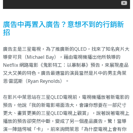
廣告中再置入廣告？意想不到的行銷新
招
廣告主是三星電視，為了推廣新的QLED，找來了知名爽片大
導麥可貝（Michael Bay），藉由電視機播出他所執導的
Netflix 網路電影《鬼影特工：以暴制暴》預告，來展現產品
又大又美的特色。廣告最適當的演員當然是片中的男主角萊
恩·雷諾斯（Ryan Reynolds）。
在影片中萊恩站在三星QLED電視前，電視機播放著新電影的
預告，他說「我的新電影場面浩大，會讓你想要在一部尺寸
更大、畫質更美的三星QLED電視上觀賞」，說著說著電視上
播放的預告卻突然中斷，變成了另一個產品廣告，驚！當導
演一陣錯愕喊「卡」，前來詢問萊恩「為什麼電視上會有你