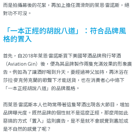
而是拍攝幕後的花絮，再加上擔任潤滑劑的萊恩·雷諾斯，絕
對功不可沒。
「一本正經的胡說八道」：符合品牌風
格的置入
首先，自2018年萊恩·雷諾斯買下美國琴酒品牌
飛行琴酒
（Aviation Gin）
後，便為其品牌製作兩隻充滿效果的形象廣
告。例如為了讓酒好喝到升天，要經過神父加持，再沐浴在
莎拉·麥克勞克蘭的歌聲下才能送貨，也在消費者心中烙下
「一本正經胡說八道」的品牌風格。
而萊恩·雷諾斯本人也時常帶著這隻琴酒出現各大節目，增加
品牌曝光度。既然品牌的個性就不是這麼正經，那麼用如此
惡搞的方式「置入」這則廣告，是不是就不會感覺到尷尬或
是不自然的感覺了呢？