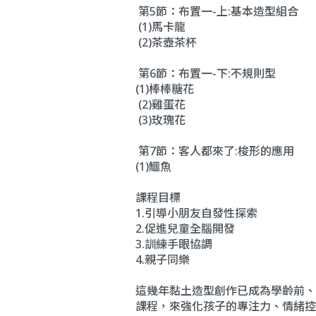
第5節：布置一-上:基本造型組合
(1)馬卡龍
(2)茶壺茶杯
第6節：布置一-下:不規則型
(1)棒棒糖花
(2)雞蛋花
(3)玫瑰花
第7節：客人都來了:梭形的應用
(1)鱷魚
課程目標
1.引導小朋友自發性探索
2.促進兒童全腦開發
3.訓練手眼協調
4.親子同樂
這幾年黏土造型創作已成為學齡前、
課程，來強化孩子的專注力、情緒控