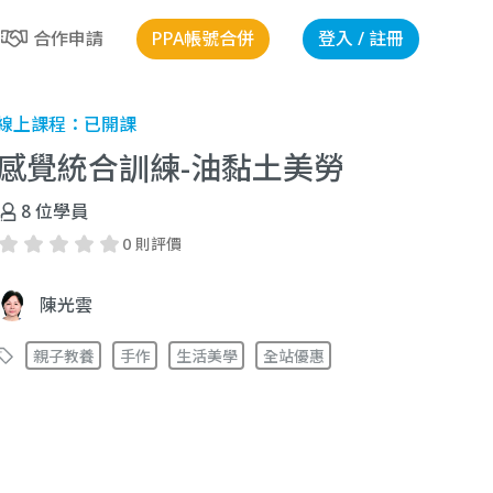
PPA帳號合併
登入 / 註冊
合作申請
線上課程：
已開課
感覺統合訓練-油黏土美勞
8
位學員
0 則評價
陳光雲
親子教養
手作
生活美學
全站優惠