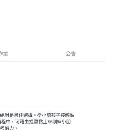
作業
公告
絕對是最佳選擇。從小讓孩子接觸黏
過程中，可藉由捏塑黏土來訓練小朋
考潛力。