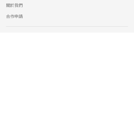
關於我們
合作申請
幫助
使用條款
聯絡我們
165 全民防騙網
追蹤
Facebook
Instagram
Line@