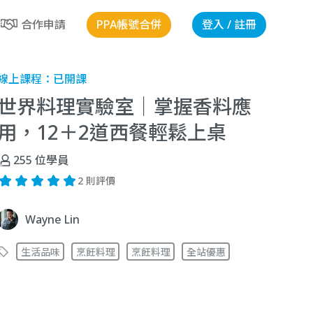
PPA帳號合併
登入 / 註冊
合作申請
線上課程：
已開課
世界料理實驗室｜掌握香料應
用，12＋2道西餐輕鬆上桌
255
位學員
2 則評價
Wayne Lin
生活品味
烹飪料理
烹飪料理
全站優惠