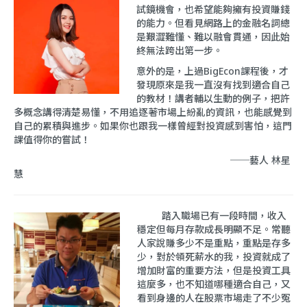
試鏡機會，也希望能夠擁有投資賺錢
的能力。但看見網路上的金融名詞總
是艱澀難懂、難以融會貫通，因此始
終無法跨出第一步。
意外的是，上過BigEcon課程後，才
發現原來是我一直沒有找到適合自己
的教材！講者輔以生動的例子，把許
多概念講得清楚易懂，不用追逐著市場上紛亂的資訊，也能感覺到
自己的累積與進步。如果你也跟我一樣曾經對投資感到害怕，這門
課值得你的嘗試！
──藝人 林星
慧
踏入職場已有一段時間，收入
穩定但每月存款成長明顯不足。常聽
人家說賺多少不是重點，重點是存多
少，對於領死薪水的我，投資就成了
增加財富的重要方法，但是投資工具
這麼多，也不知道哪種適合自己，又
看到身邊的人在股票市場走了不少冤