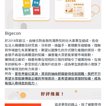
Bigecon
於2018年創立，由幾位對金融充滿熱忱的台大畢業生組成，各自
在法人機構擔任研究員、分析師、操盤手，累積數年經驗後，理解
到市場變化有其繁複性，期望以圖像化的方式簡化複雜的資訊，使
金融不再是枯燥艱澀的知識，讓普羅大眾更能掌握市場脈動。
團隊成立最初，臉書粉專在短短的三個月即吸引了破萬粉絲，在兩
年的耕耘中，更受到近八萬用戶的支持，成為學生族群與小資族了
解市場現況的有力來源。
然而，
當世界變幻莫測，資訊的抽絲剝繭變得愈加困難，我們不只
希望大眾能被傳達正確的市場資訊，更希望讓投資理財知識，成為
每個人帶得走的能力。
追求夢想的路上，除了被動等待