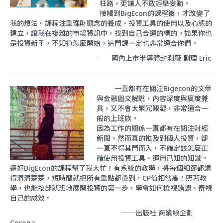
枉路，更讓人不敢輕舉妄動。
接觸到BigEcon的課程後，才改變了
我的想法。課程注重理財觀念的養成、投資工具的使用以及心態的
建立，讓我在複雜的市場資訊中，找到自己合適的標的。如果你也
是投資新手，不知道怎麼開始，這門課一定也非常適合你們。
──國內上市半導體封測廠 副理 Eric
一直都有在關注Bigecon的文章
與金融圖文解說，內容深度與廣度兼
具，又不會太繁冗艱澀，非常適合一
般的上班族。
因為工作的關係一直都有在關注財經
新聞，然而真的推及到個人投資，卻
一直不得其門而入，不確定該怎麼正
確使用投資工具、運用已知的知識。
還好BigEcon的課程幫了我大忙！有系統的教學，將每個細節都講
得清清楚楚，短時間就把所有重點都帶到，CP值相當高！照著教
學，也能按部就班地展開投資的第一步，學會如何檢視錯誤、審視
自己的成效。
──出版社 商業線企劃
Corona