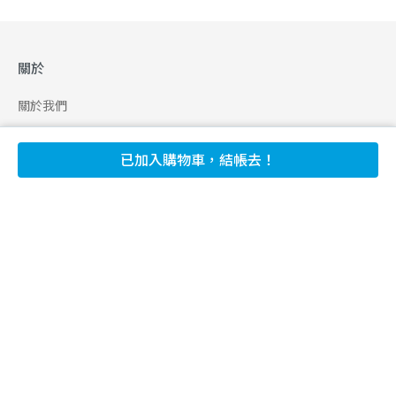
關於
關於我們
合作申請
已加入購物車，結帳去！
幫助
使用條款
聯絡我們
165 全民防騙網
追蹤