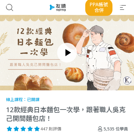
PPA帳號
合併
線上課程：
已開課
12款經典日本麵包一次學，跟著職人吳克
己開間麵包店！
5,535
位學員
447 則評價