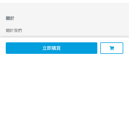
關於
關於我們
合作申請
立即購買
幫助
使用條款
聯絡我們
165 全民防騙網
追蹤
Facebook