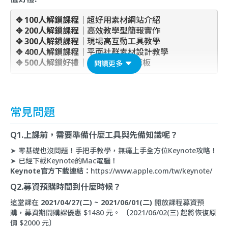
✥
 100人解鎖課程｜
超好用素材網站介紹
✥
 200人解鎖課程｜
高效教學型簡報實作
✥
 300人解鎖課程｜
現場高互動工具教學
✥ 400人解鎖課程｜
平面社群素材設計教學
✥ 500人解鎖好禮｜
2 套獨家吸睛模板
閱讀更多
常見問題
Q1.上課前，需要準備什麼工具與先備知識呢？
➤ 零基礎也沒問題！手把手教學，無痛上手全方位Keynote攻略！
➤ 已經下載Keynote的Mac電腦！
Keynote官方下載連結：
https://www.apple.com/tw/keynote/
Q2.募資預購時間到什麼時候？
這堂課在
2021/04/27(二) ~ 2021/06/01(二)
開放課程募資預
購，募資期間購課優惠 $1480 元。 〔2021/06/02(三) 起將恢復原
價 $2000 元〕