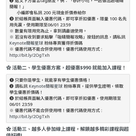
❷ 貼文下方留言tag朋友，例：「@許小花，一起做出超吸睛
簡報！」
      小編即會私訊 200 元現金折價券給你
❸ 於結帳頁面輸入優惠代碼，即可享折扣優惠，限量 100 名先
用先贏，使用期限至06/01 23:59
※ 數量有限用完為止，拿到請盡速使用。
※ 若沒有收到要求點擊「吸睛簡報攻略」按鈕的訊息，請私訊 
Keynote簡報星球 
粉絲專頁獲得折價碼
※ 優惠代碼不能合併使用唷！優惠代碼使用方式 : 
http://bit.ly/2OgTxh
✿
活動二、
學生優惠方案，超優惠$990 就能加入課程！
❶ 只要你是學生，就能享有學生優惠價格！
❷ 請私訊 
Keynote簡報星球 
粉絲專頁，提供學生證明，領取
學生優惠折價碼！
❸ 於結帳頁面輸入優惠代碼，即可享折扣優惠，使用期限至
06/01 23:59
※ 優惠代碼不能合併使用唷！優惠代碼使用方式 : 
http://bit.ly/2OgTxh
✿ 活動三
、
越多人參加線上課程，解鎖越多精彩課程與超
值好禮!