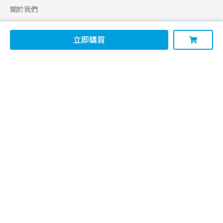
關於我們
合作申請
立即購買
幫助
使用條款
聯絡我們
165 全民防騙網
追蹤
Facebook
Instagram
Line@