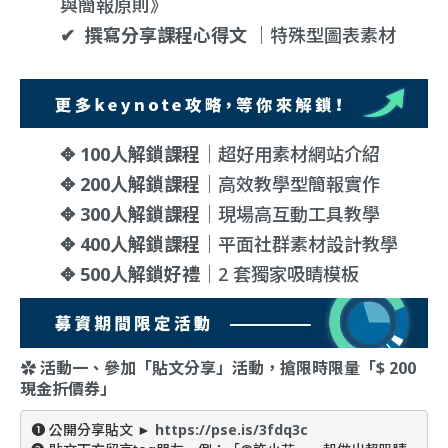
與簡報原則》
✔︎
撰寫分享課程心得文 ｜
特殊型圖表素材
✥
100人解鎖課程｜
超好用素材網站介紹
✥
200人解鎖
課程
｜
高效教學型簡報實作
✥
300人解鎖
課程
｜
現場高互動工具教學
✥ 400人解鎖
課程
｜
平面社群素材設計教學
✥ 500人解鎖好禮｜
2 套獨家吸睛模板
✿
活動一、
參加「貼文分享」活動，搶限時限量「$ 200
現金折價券」
❶ 公開分享貼文 ► 
https://pse.is/3fdq3c