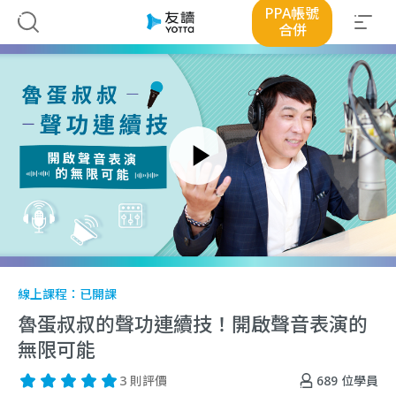
PPA帳號
合併
線上課程：
已開課
魯蛋叔叔的聲功連續技！開啟聲音表演的
無限可能
689
位學員
3 則評價