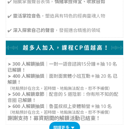
✔️ 細膩掌握聲音表情，
情緒拿捏得宜、收放自如
✔️
靈活
掌控音色
，塑造具有特色的經典靈魂人物
✔️
深入
探索自己的聲音
，發掘適合精進的領域
➤
300 人解鎖抽獎
｜一對一語音諮詢15分鐘＊抽 10 名
已解鎖！
➤
400 人解鎖抽獎
｜面對面實體小班互動＊抽 20 名
已
解鎖！
（地點預計在台北，若時間、地點無法配合，恕不予補償）
➤
500 人解鎖章節
｜配音的 5 道陰影：你有所不知的配
音圈
已解鎖！
➤
600 人解鎖抽獎
｜魯蛋叔叔上麥體驗營＊抽 10 名
（地點預計在台北，若時間、地點無法配合，恕不予補償）
謝謝支持！募資期間的解鎖活動已結束！
閱讀更多