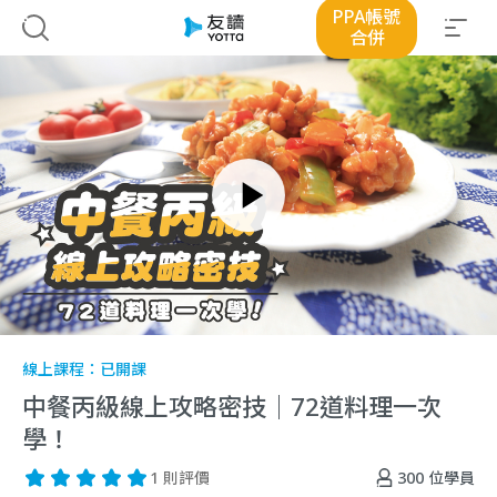
PPA帳號
合併
線上課程：
已開課
中餐丙級線上攻略密技｜72道料理一次
學！
300
位學員
1 則評價