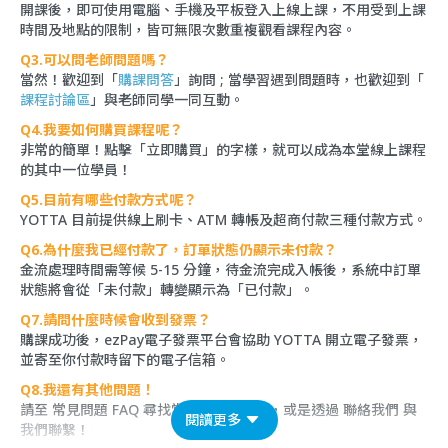
開課後，即可使用電腦、手機及平板登入上線上課，不用受到上課
時間及地點的限制，皆可無限次數重複觀看課程內容。
Q3.可以問老師問題嗎？
當然！歡迎到「
購課問答
」詢問 ; 當學習遇到問題時，也歡迎到「
課程討論區
」與老師同學一同互動。
Q4.我要如何購買課程呢？
非常的簡單！點擊「立即購買」的字樣，就可以成為本堂線上課程
的其中一位學員！
Q5.目前有哪些付款方式呢？
YOTTA 目前提供線上刷卡、ATM 轉帳及超商付款三種付款方式。
Q6.為什麼我已經付款了，訂單狀態仍顯示未付款？
金流處理時間需等候 5-15 分鐘，待金流完成入帳後，系統中訂單
狀態將會從「未付款」轉變顯示為「已付款」。
Q7.請問什麼時候會收到發票？
購課成功後，ezPay電子發票平台會協助 YOTTA 開立電子發票，
並寄至你付款時留下的電子信箱。
Q8.我還有其他問題！
請至
常見問題 FAQ
尋找常見問題的答案，或是透過
聯絡我們
與
閱讀更多
我們聯繫！