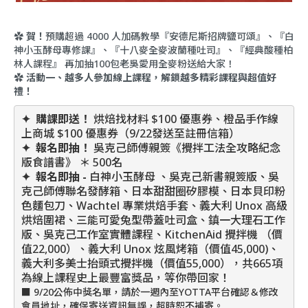
✿
賀！
預購超過 4000 人加碼教學『安德尼斯招牌鹽可頌』、『白
神小玉酵母專修課』、『十八麥全麥波蘭種吐司』、『經典酸種柏
林人課程』 再加抽100包老吳愛用全麥粉送給大家！
✿ 活動一
、越多人參加線上課程，解鎖越多精彩課程與超值好
禮！
✦  購課即送！
 烘焙找材料 $100 優惠券、橙品手作線
上商城 $100 優惠券（9/22發送至註冊信箱）
✦  報名即抽！
 吳克己師傅親簽《攪拌工法全攻略紀念
版食譜書》 ＊ 500名
✦  
報名即抽 
- 
白神小玉酵母 、吳克己新書親簽版、吳
克己師傅聯名發酵箱、日本甜甜圈矽膠模、日本貝印粉
色麵包刀、Wachtel 專業烘焙手套、義大利 Unox 高級
烘焙圍裙、三能可愛兔型帶蓋吐司盒、鎮一大理石工作
版、吳克己工作室實體課程、KitchenAid 攪拌機 （價
值22,000）、義大利 Unox 炫風烤箱（價值45,000)、
義大利多美士抬頭式攪拌機（價值55,000），共665項
為線上課程史上最豐富獎品，等你帶回家！
■ 9/20公佈中獎名單，請於一週內至YOTTA平台確認＆修改
會員地址，確保寄送資訊無誤，超時恕不補寄。