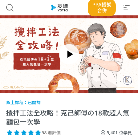
PPA帳號
合併
線上課程：
已開課
攪拌工法全攻略！克己師傅の18款超人氣
麵包一次學
5,401
位學員
98 則評價