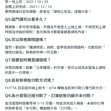
第一批上架：2021 / 10 / 29
全數上架完成：2021 / 12 / 14
實際開課日若有調整，將會在「
課程公告區
」提醒大家！
Q5.這門課可以看多久？
開課後，即可使用電腦、手機及平板登入上線上課，不用受到上課
時間及地點的限制，皆可無限次數重複觀看課程內容。
Q6.可以問老師問題嗎？
當然！歡迎到「
購課問答
」詢問 ; 當學習遇到問題時，也歡迎到「
課程討論區
」與老師同學一同互動。
Q7.我要如何購買課程呢？
非常的簡單！點擊「立即購買」的字樣，就可以成為本堂線上課程
的其中一位學員！
Q8.目前有哪些付款方式呢？
YOTTA 目前提供線上刷卡、ATM 轉帳及超商付款三種付款方式。
Q9.為什麼我已經付款了，訂單狀態仍顯示未付款？
金流處理時間需等候 5-15 分鐘，待金流完成入帳後，系統中訂單
狀態將會從「未付款」轉變顯示為「已付款」。