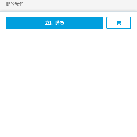
關於我們
合作申請
立即購買
幫助
使用條款
聯絡我們
165 全民防騙網
追蹤
Facebook
Instagram
Line@