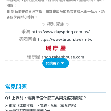
補寄！
■
贈品限
寄送台灣本島
，預計寄出時間為募資結束後一個月，請
各位學員耐心等待。
✨ 特別感謝
✨
采鴻
http://www.dayspring.com.tw/
德國百靈
https://www.braun.tw/zh-tw
瑞康屋
shop.rakenhouse.com
閱讀更多
常見問題
Q1.上課前，需要準備什麼工具與先備知識呢？
➤ 鋼盆（或攪拌機）、電鍋、蒸籠（或蒸烤箱）
➤ 一顆想製作完美饅頭的心❤️