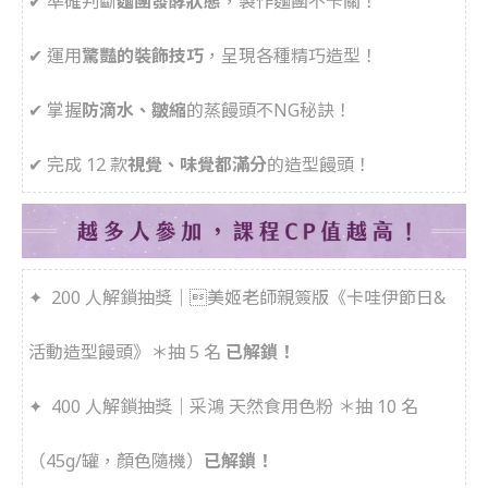
✔︎ 準確判斷
麵團發酵
狀態
，製作麵團不卡關！
✔︎ 運用
驚豔的裝飾技巧
，呈現各種精巧造型！
✔︎ 掌握
防滴水、皺縮
的蒸饅頭不NG秘訣！
✔︎ 完成 12 款
視覺、味覺都滿分
的造型饅頭！
✦ 200 人解鎖抽獎｜美姬老師親簽版《卡哇伊節日&
活動造型饅頭》＊抽 5 名
已解鎖！
✦
400 人解鎖抽獎｜采鴻 天然食用色粉 ＊抽 10 名
（
45g/罐，
顏色隨機）
已解鎖！