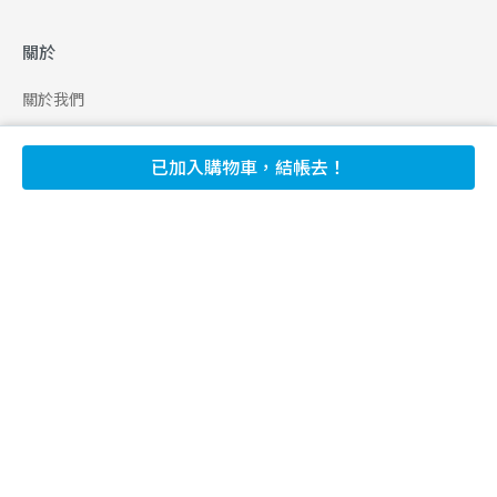
關於
關於我們
合作申請
已加入購物車，結帳去！
幫助
使用條款
聯絡我們
165 全民防騙網
追蹤
Facebook