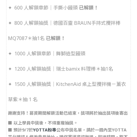
✦
600 人解鎖章節｜手撕小饅頭
已解鎖！
✦
800 人解鎖抽獎｜德國百靈 BRAUN手持式攪拌棒
MQ7087＊抽1名
已解鎖！
✦
1000 人解鎖章節｜舞獅造型饅頭
✦
1200 人解鎖抽獎｜瑞士bamix 料理棒＊抽1名
✦
1500 人解鎖抽獎｜KitchenAid 桌上型攪拌機－薰衣
草紫＊抽 1 名
謝謝支持！募資期間解鎖活動已結束，獎項將於抽出獎項後寄出
■ 以上學員中獎後，不得重複抽獎。
■ 預計9/7於
YOTTA粉專
公布中獎名單，請於一週內至YOTTA
平台確認＆修改會員地址，確保寄送資訊無誤，超過時間，恕不