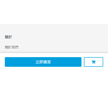
關於
關於我們
合作申請
立即購買
幫助
使用條款
聯絡我們
165 全民防騙網