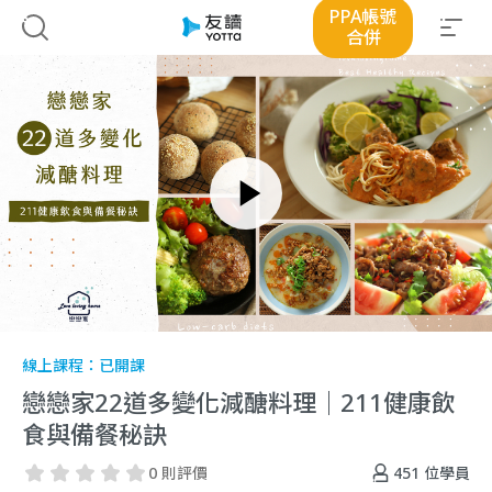
PPA帳號
合併
線上課程：
已開課
戀戀家22道多變化減醣料理｜211健康飲
食與備餐秘訣
451
位學員
0 則評價