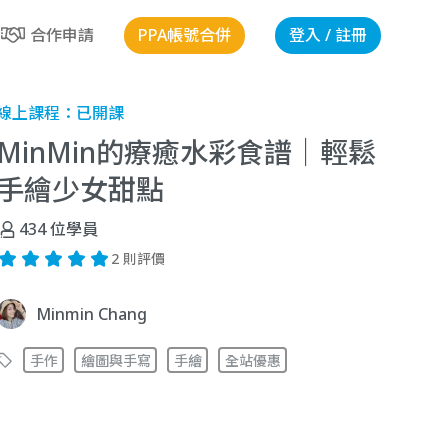
PPA帳號合併
登入 / 註冊
合作申請
線上課程：
已開課
MinMin的療癒水彩食譜｜輕鬆
手繪少女甜點
434
位學員
2 則評價
Minmin Chang
手作
繪圖與手寫
手繪
全站優惠