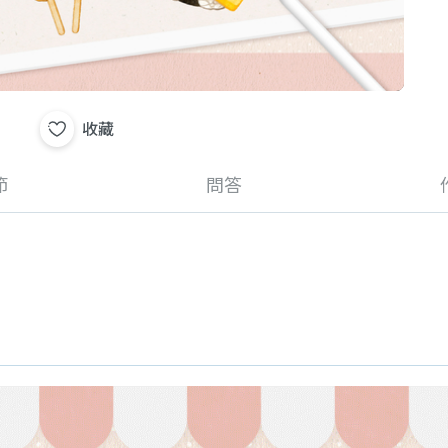
收藏
節
問答