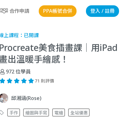
PPA帳號合併
登入 / 註冊
合作申請
線上課程：
已開課
Procreate美食插畫課｜用iPad
畫出溫暖手繪感！
972
位學員
71 則評價
邱湘涵(Rose)
手作
繪圖與手寫
電繪
全站優惠