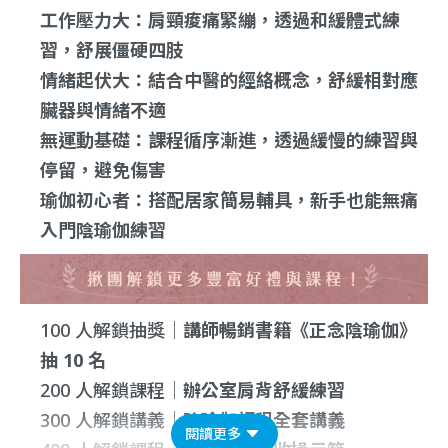
工作壓力大：肩頸痠痛緊繃，透過和緩體式練
習，舒展僵硬四肢
情緒起伏大：結合中醫的經絡概念，舒緩相對應
臟器與情緒不適
無運動基礎：課程循序漸進，透過緩慢的練習與
停留，避免傷害
瑜伽初心者：搭配居家簡易輔具，新手也能無痛
入門陰瑜伽練習
100 人解鎖抽獎｜
講師暢銷書籍《正念陰瑜伽》
抽 10 名
200 人解鎖課程｜
辦公室肩背舒緩練習
300 人解鎖講義｜
陰瑜伽課程全套講義
閱讀更多