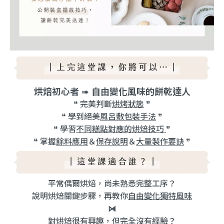
烘焙初心者
➠
自由變化風味的餅乾達人
❝ 完美判斷
烘烤狀態
❞
❝
學到絕美
風
呂敷包裝手法
❞
❝
學習
不同糕點對應的烘焙技巧
❞
❝
掌握
餘料應用
＆
保存說明
＆
大量製作要訣
❞
平常偶爾烘焙，尚未熟悉完整工序？
說明烘焙關鍵步驟，再教你
自由變化獨特風味
⧒
對烘焙很有興趣，但完全沒有經驗？