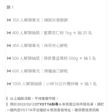
鎖！
⧒
350 人解鎖單元｜椒麻米香脆餅
⧒
400 人解鎖抽獎｜藍鑽杏仁粉 1kg ＊ 抽 20 名
⧒
450 人解鎖單元｜抹茶夾心餅乾
⧒
500 人解鎖抽獎｜德麥覆盆莓粉 500g ＊ 抽 5 名
⧒
600 人解鎖單元｜佛羅倫汀餅乾
⧒
1000 人解鎖抽獎｜小林10公升攪拌機 ＊ 抽 1 名
▎以上抽獎活動，不得重複中獎。
▎預計2022/02/22於
YOTTA粉專
＆本頁面公布中獎名單，請於
一週內至YOTTA平台確認＆修改會員地址，確保寄送資訊無