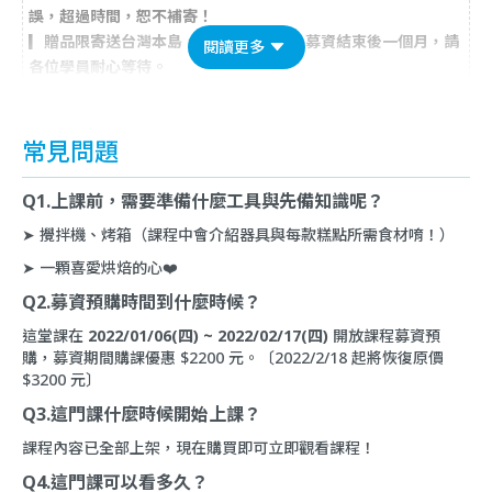
誤，超過時間，恕不補寄！
▎贈品限寄送台灣本島，預計寄出時間為募資結束後一個月，請
閱讀更多
各位學員耐心等待。
常見問題
Q1.上課前，需要準備什麼工具與先備知識呢？
➤ 攪拌機、烤箱（課程中會介紹器具與每款糕點所需食材唷！）
➤ 一顆喜愛烘焙的心❤️
Q2.募資預購時間到什麼時候？
這堂課在
2022/01/06(四) ~ 2022/02/17(四)
開放課程募資預
購，募資期間購課優惠 $2200 元。〔2022/2/18 起將恢復原價
$3200 元〕
Q3.這門課什麼時候開始上課？
課程內容已全部上架，現在購買即可立即觀看課程！
Q
4.這門課可以看多久？