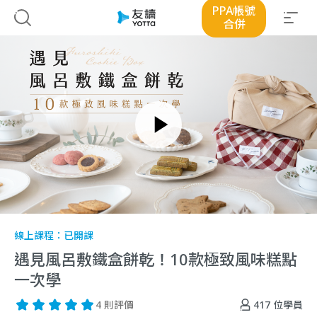
PPA帳號
合併
線上課程：
已開課
遇見風呂敷鐵盒餅乾！10款極致風味糕點
一次學
417
位學員
4 則評價