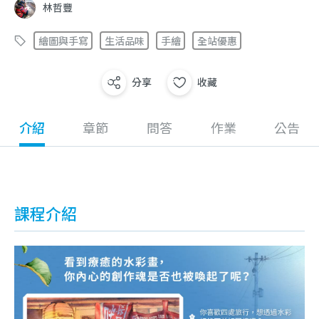
林哲豐
繪圖與手寫
生活品味
手繪
全站優惠
分享
收藏
介紹
章節
問答
作業
公告
課程介紹