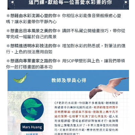
✽想藉由水彩沈澱心靈的你✽
你相信水彩能像音樂般療癒心靈
嗎？讓水彩畫帶你平靜內心
✽想畫出日本風景之美的你✽
講師不私藏公開繪畫技巧，帶你從
零完成一幅屬於自己的風景
✽想精進透明水彩技法的你✽
增加對水彩的熟悉感，對筆法的運
行、上色的技法應用自如
✽想邁向專業畫家之路的你✽
用SOP學塑形與上色，讓我們帶領
你一起打穩畫圖的基本功