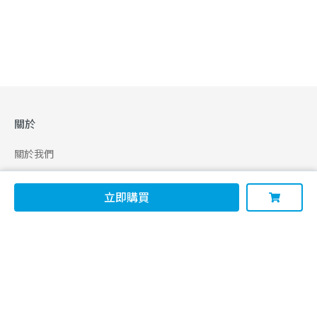
關於
關於我們
合作申請
立即購買
幫助
使用條款
聯絡我們
165 全民防騙網