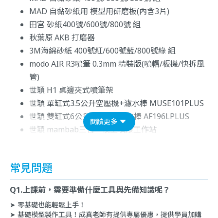
MAD 自黏砂紙用 模型用研磨板(內含3片)
田宮 砂紙400號/600號/800號 組
秋葉原 AKB 打磨器
3M海綿砂紙 400號紅/600號藍/800號綠 組
modo AIR R3噴筆 0.3mm 精裝版(噴帽/板機/快拆風
管)
世穎 H1 桌邊夾式噴筆架
世穎 單缸式3.5公升空壓機+濾水棒 MUSE101PLUS
世穎 雙缸式6公升空壓機+濾水棒 AF196LPLUS
閱讀更多
世穎 mambab三合一模型噴漆工作站
常見問題
Q1.上課前，需要準備什麼工具與先備知識呢？
➤ 零基礎也能輕鬆上手！
➤ 基礎模型製作工具！成真老師有提供專屬優惠，提供學員加購