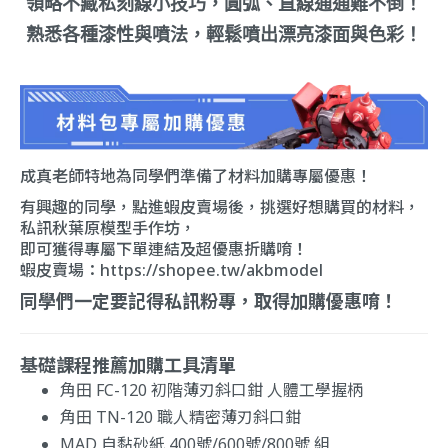
領略不藏私刻線小技巧，圓弧、直線通通難不倒！
熟悉各種漆性與噴法，輕鬆噴出漂亮漆面與色彩！
成真老師特地為同學們準備了材料加購專屬優惠！
有興趣的同學，點進蝦皮賣場後，挑選好想購買的材料，
私訊
秋葉原模型手作坊
，
即可獲得專屬下單連結及超優惠折購唷！
蝦皮賣場：
https://shopee.tw/akbmodel
同學們一定要記得私訊粉專，取得加購優惠唷！
基礎課程推薦加購工具清單
角田 FC-120 初階薄刃斜口鉗 人體工學握柄
角田 TN-120 職人精密薄刃斜口鉗
MAD 自黏砂紙 400號/600號/800號 組