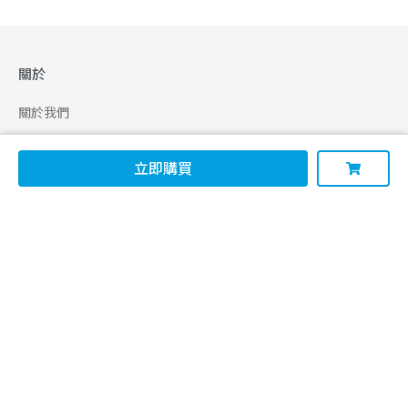
關於
關於我們
合作申請
立即購買
幫助
使用條款
聯絡我們
165 全民防騙網
追蹤