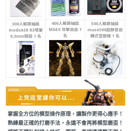
400
人解鎖抽獎
500
人解鎖抽獎
300
人解鎖抽獎
MGEX 攻擊自由
1
muse500超靜音迴
modoAIR R3噴筆
名
轉式空壓機
1 名
0.3mm精裝
1 名
掌握全方位的模型操作原理，讓製作更得心應手！
熟練最正確的打磨手法，永遠不會再將模型磨歪！