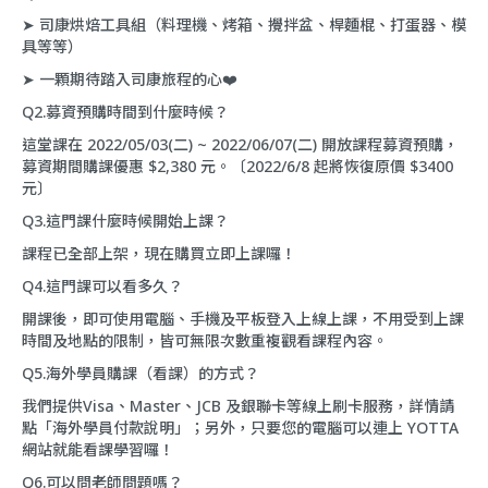
➤ 司康烘焙工具組（料理機、烤箱、攪拌盆、桿麵棍、打蛋器、模
具等等）
➤ 一顆期待踏入司康旅程的心❤️
Q2.募資預購時間到什麼時候？
這堂課在 2022/05/03(二) ~ 2022/06/07(二) 開放課程募資預購，
募資期間購課優惠 $2,380 元。〔2022/6/8 起將恢復原價 $3400
元〕
Q3.這門課什麼時候開始上課？
課程已全部上架，現在購買立即上課囉！
Q4.這門課可以看多久？
開課後，即可使用電腦、手機及平板登入上線上課，不用受到上課
時間及地點的限制，皆可無限次數重複觀看課程內容。
Q5.海外學員購課（看課）的方式？
我們提供Visa、Master、JCB 及銀聯卡等線上刷卡服務，詳情請
點「
海外學員付款說明
」；另外，只要您的電腦可以連上 YOTTA
網站就能看課學習囉！
Q6.可以問老師問題嗎？