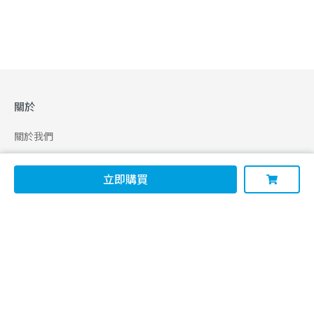
關於
關於我們
合作申請
立即購買
幫助
使用條款
聯絡我們
165 全民防騙網