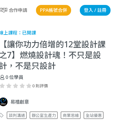
PPA帳號合併
登入 / 註冊
合作申請
線上課程：
已開課
【讓你功力倍增的12堂設計課
之7】燃燒設計魂！不只是設
計，不是只設計
0
位學員
0 則評價
易禧創意
談判溝通
辦公室生產力
商業思維
全站優惠